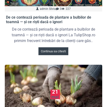
admin Silviu
0
227
De ce contează perioada de plantare a bulbilor de
toamnă — și ce riști dacă o ignori
De ce contează perioada de plantare a bulbilor de
toamnă — și ce riști dacă o ignori La TulipShop.ro
primim frecvent întrebări de la clienți care găs..
Continua sa citesti
21
mai