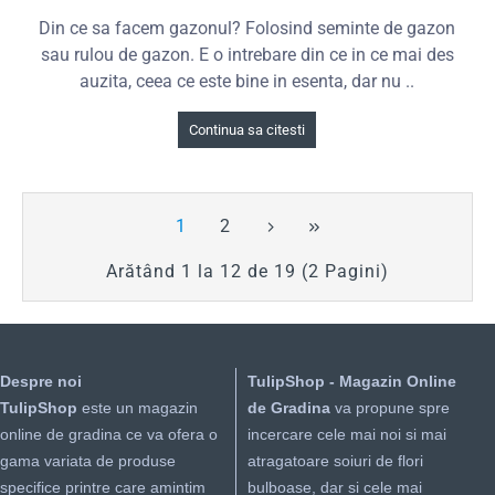
Din ce sa facem gazonul? Folosind seminte de gazon
sau rulou de gazon. E o intrebare din ce in ce mai des
auzita, ceea ce este bine in esenta, dar nu ..
Continua sa citesti
1
2
Arătând 1 la 12 de 19 (2 Pagini)
Despre noi
TulipShop - Magazin Online
TulipShop
este un magazin
de Gradina
va propune spre
online de gradina ce va ofera o
incercare cele mai noi si mai
gama variata de produse
atragatoare soiuri de flori
specifice printre care amintim
bulboase, dar si cele mai