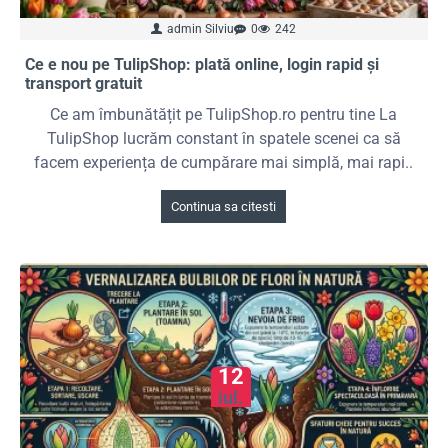
admin Silviu
0
242
Ce e nou pe TulipShop: plată online, login rapid și
transport gratuit
Ce am îmbunătățit pe TulipShop.ro pentru tine La
TulipShop lucrăm constant în spatele scenei ca să
facem experiența de cumpărare mai simplă, mai rapi..
Continua sa citesti
12
iul.