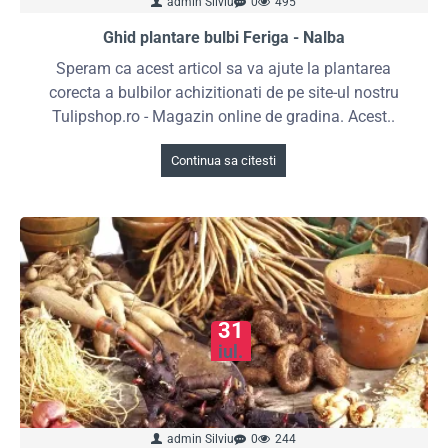
admin Silviu
0
495
Ghid plantare bulbi Feriga - Nalba
Speram ca acest articol sa va ajute la plantarea
corecta a bulbilor achizitionati de pe site-ul nostru
Tulipshop.ro - Magazin online de gradina. Acest..
Continua sa citesti
31
iul.
admin Silviu
0
244