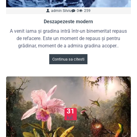
admin Silviu
0
259
Deszapezeste modern
A venit iarna și gradina intră într-un binemeritat repaus
de refacere. Este un moment de repaus și pentru
grădinar, moment de a admira gradina acoper..
Continua sa citesti
31
iul.