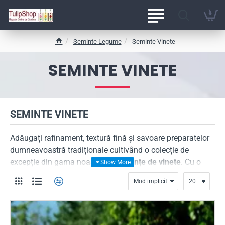
Seminte Legume
Seminte Vinete
h
o
SEMINTE VINETE
m
e
SEMINTE VINETE
Adăugați rafinament, textură fină și savoare preparatelor
dumneavoastră tradiționale cultivând o colecție de
excepție din gama noastră de
semințe de vinete
. Cu o
prezență impunătoare în cultură și fructe cu o textură
cremoasă inconfundabilă, vânăta este vedeta de neegalat
a meselor de toamnă și a conservelor făcute cu drag în
casă.