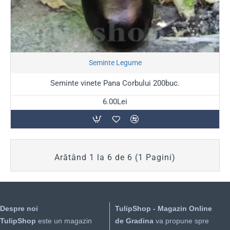
Stoc Epuizat
Soi Romanesc
Seminte Legume
Seminte vinete Pana Corbului 200buc.
6.00Lei
Arătând 1 la 6 de 6 (1 Pagini)
Despre noi
TulipShop - Magazin Online
TulipShop
este un magazin
de Gradina
va propune spre