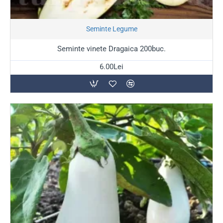
recoltei. Vă sfătuim să folosiți araci de sprijin sau sisteme
de palisare încă de la începutul înfloririi. De asemenea,
Soi Romanesc
Seminte Legume
asigurați-vă că solul beneficiază de un strat generos de
mulci pentru a reține umiditatea, prevenind astfel
Seminte vinete Dragaica 200buc.
deshidratarea fructelor și acumularea de amăreală în
6.00Lei
pulpă.
Comandă semințele de vinete preferate de la
TulipShop
și
pregătește-te pentru cea mai cremoasă salată și cele mai
reușite rețete de zacuscă din producția proprie!