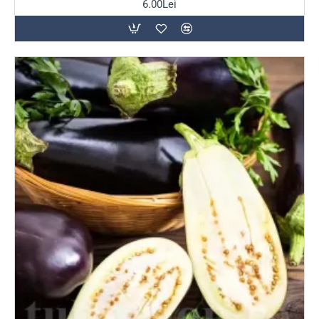
6.00Lei
(Pana Corbului, Drăgaica) și specialități
internaționale de tip Classic și Heirloom, ideale
pentru culturi sigure.
Sfaturi pentru o plantare
reușită
Vinetele sunt printre cele mai mari iubitoare de căldură
din grădină, având nevoie de o perioadă lungă de
vegetație. Înființarea culturii se face obligatoriu prin răsad
produs în spații încălzite încă din lunile februarie-martie.
Transplantarea la exterior se realizează târziu în
primăvară, doar când nopțile devin calde și solul este bine
încălzit. Preferă pozițiile complet însorite și pământurile
fertile, afânate și bine fertilizate.
Sfatul TulipShop:
Din cauza greutății fructelor și a
înălțimii pe care o pot atinge tufele (până la 80-100 cm),
plantele de vinete se pot apleca sau rupe sub greutatea