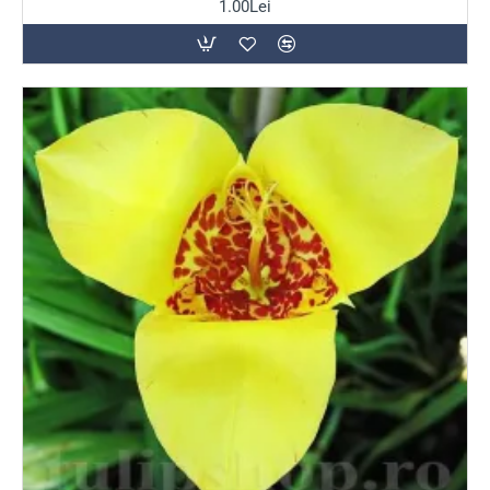
1.00Lei
constant noi boboci, asigurând un spectacol
cromatic ce se întinde pe parcursul mai multor
săptămâni de vară.
Sfaturi pentru o plantare
reușită
Bulbii de Tigridia se plantează primăvara, în lunile
aprilie-
mai
, după ce pericolul de îngheț a trecut definitiv. Această
plantă are nevoie de un loc scăldat în soare (minim 6-8
ore pe zi) și de un sol foarte bine drenat, eventual
amestecat cu puțin nisip.
Sfatul TulipShop:
Pentru un impact vizual maxim,
plantează bulbii în grupuri de 10-15 exemplare, la o
adâncime de aproximativ 8-10 cm. Deoarece tulpinile
sunt subțiri și elegante, plantarea în grup le oferă o
susținere naturală mai bună.
Secretul iernării:
În zonele