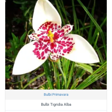
De ce să alegi Tigridia (Floarea
Tigru) pentru grădina ta?
🐯
Design Unic în Lumea Florilor:
Cele trei petale
mari, triunghiulare, încadrează un centru intens
punctat, creând un aspect grafic fascinant și plin de
energie.
🎨
Culori Incandescente:
Disponibilă într-o gamă de
nuanțe vibrante — de la galben auriu și portocaliu
aprins, până la roșu intens și alb pur, toate cu
centrul caracteristic „tigrat”.
🏜️
Rezistență la Căldură:
Fiind o plantă de origine
tropicală, Tigridia adoră soarele și se simte excelent
Stoc Epuizat
Bulbi Primavara
în locurile cele mai luminoase ale grădinii tale.
Bulbi Tigridia Alba
🎊
Înflorire Succesivă:
Deși fiecare floare
individuală durează o singură zi, tulpina produce