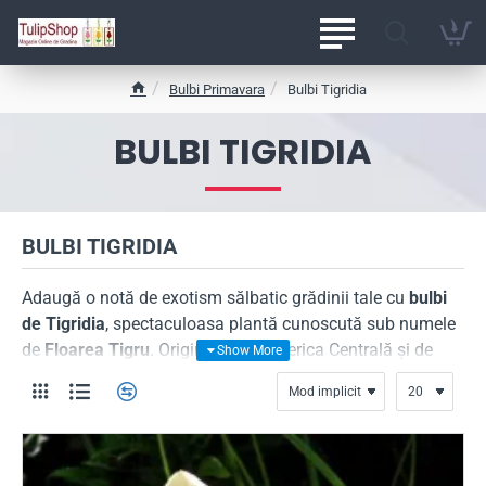
Bulbi Primavara
Bulbi Tigridia
h
o
BULBI TIGRIDIA
m
e
BULBI TIGRIDIA
Adaugă o notă de exotism sălbatic grădinii tale cu
bulbi
de Tigridia
, spectaculoasa plantă cunoscută sub numele
de
Floarea Tigru
. Originară din America Centrală și de
Sud, Tigridia captivează privirea prin centrul său unic,
„pictat” cu pete contrastante ce amintesc de blana unui
leopard sau a unui tigru. La TulipShop, îți oferim bulbi de
calitate superioară, gata să transforme orice bordură într-
o destinație exotică.