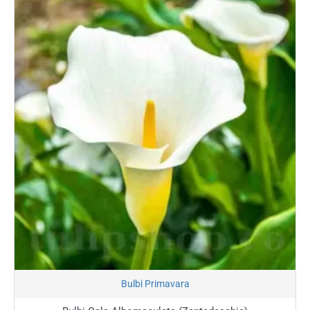
decorative, cât și în straturile din grădină.
De ce să alegi bulbi de Cala
pentru grădina ta?
🍸
Eleganță Sculpturală:
Florile în formă de cupă, cu
linii fluide și sofisticate, oferă un aspect premium
oricărui spațiu verde.
🌈
Culori Spectaculoase:
De la albul clasic și pur,
până la nuanțe dramatice de bordo aproape negru,
galben intens, portocaliu vibrant sau roz delicat.
🌿
Frunziș Decorativ:
Multe varietăți de Cala au
frunze mari, verzi, adesea „stropite” cu puncte albe
translucide, fiind decorative chiar și înainte de
înflorire.
Stoc Epuizat
✂️
Rezistență în Vază:
Calele sunt renumite pentru
Bulbi Primavara
durabilitatea lor după tăiere, fiind alegerea preferată