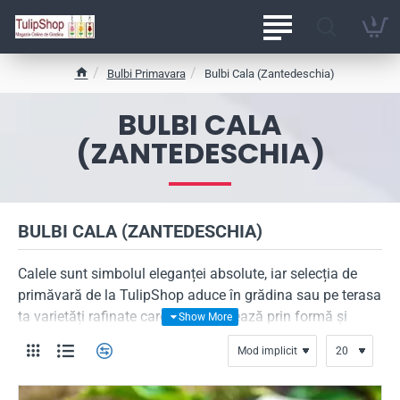
Bulbi Primavara
Bulbi Cala (Zantedeschia)
h
o
BULBI CALA
m
e
(ZANTEDESCHIA)
BULBI CALA (ZANTEDESCHIA)
Calele sunt simbolul eleganței absolute, iar selecția de
primăvară de la TulipShop aduce în grădina sau pe terasa
ta varietăți rafinate care impresionează prin formă și
culoare.
Bulbii de Cala (Zantedeschia)
sunt ideali pentru
cei care își doresc un aspect exotic și modern, fiind plante
versatile care se adaptează perfect atât în ghivece