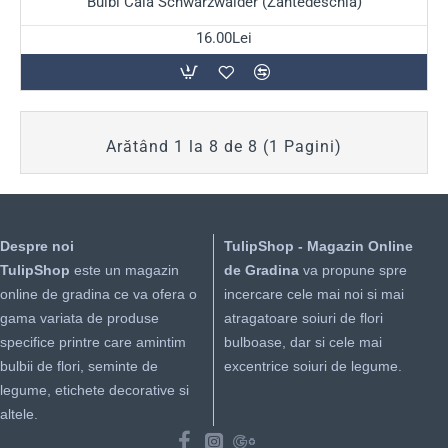
Bulbi Cala Schwarzwalder (Zantedeschia)
16.00Lei
Arătând 1 la 8 de 8 (1 Pagini)
Despre noi
TulipShop - Magazin Online
TulipShop
este un magazin
de Gradina
va propune spre
online de gradina ce va ofera o
incercare cele mai noi si mai
gama variata de produse
atragatoare soiuri de flori
specifice printre care amintim
bulboase, dar si cele mai
bulbii de flori, seminte de
excentrice soiuri de legume.
legume, etichete decorative si
altele.