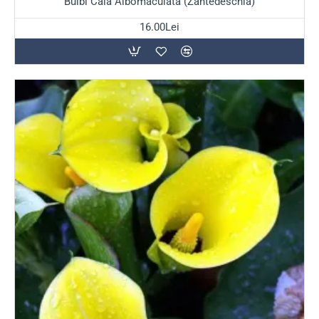
Bulbi Cala Albomaculata (Zantedeschia)
pentru buchete de mireasă și aranjamente florale de
interior.
16.00Lei
Sfaturi pentru o plantare
reușită
Bulbii de Cala se plantează primăvara, în lunile
aprilie-
mai
, după ce riscul de îngheț a trecut complet. Acestea
iubesc căldura și lumina, dar se dezvoltă cel mai bine într-
un loc unde au parte de soare direct dimineața și o umbră
ușoară în orele caniculare ale amiezii.
Sfatul TulipShop:
Calla preferă un sol bogat și constant
umed (dar bine drenat). La plantare, așază bulbul cu
„ochii” (mugurii) orientați în sus, la o adâncime de
aproximativ 5-10 cm. Dacă alegi să le cultivi în ghiveci,
asigură-le un îngrășământ de calitate pe parcursul
perioadei de creștere pentru a stimula o înflorire bogată.
Toamna, înainte de primul îngheț, bulbii trebuie scoși din