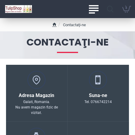
Contactaţi-ne
h
o
CONTACTAŢI-NE
m
e
Adresa Magazin
Suna-ne
Galati, Romania.
Tel. 0766742214
Nu avem magazin fizic de
vizitat.