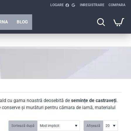
LOGARE
INREGISTRARE
COMPARA
ARNA
BLOG
i cald cu gama noastră deosebită de
semințe de castraveți
.
rele conserve și murături pentru cămara de iarnă, materialul
dina ta?
Sortează după
Afișează