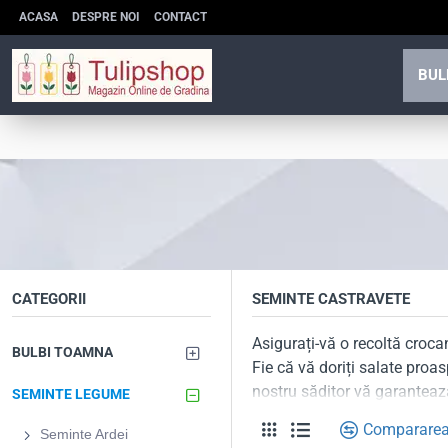
ACASA
DESPRE NOI
CONTACT
BUL
CATEGORII
SEMINTE CASTRAVETE
Asigurați-vă o recoltă croc
BULBI TOAMNA
Fie că vă doriți salate proas
nostru săditor vă garanteaz
SEMINTE LEGUME
De ce să alegi
Compararea
Seminte Ardei