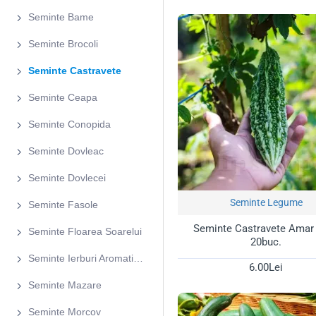
Seminte Bame
🥒
Textură Crocantă ș
oferind o experiență r
Seminte Brocoli
🥗
Tipuri Variate pent
Seminte Castravete
fermitatea), soiuri lun
⛺
Productivitate Cont
Seminte Ceapa
extratimpurii, realizate
Seminte Conopida
🛡️
Vigoare și Rezisten
asigurând culturi verz
Seminte Dovleac
Sfaturi pentru 
Seminte Dovlecei
Seminte Legume
Seminte Fasole
Semințele de castraveți pot 
timpurii crescute în ghivece
Seminte Castravete Amar
Seminte Floarea Soarelui
iubește căldura constantă, l
20buc.
Seminte Ierburi Aromatice
Sfatul TulipShop:
Castraveți
6.00Lei
dezvoltarea sau le va schimb
Seminte Mazare
curate și ușor de recoltat,
Seminte Morcov
reduce la minimum riscul apar