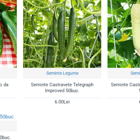
ți de la
TulipShop
și bucură-te de legume perfect calibrate, verzi 
Seminte Legume
Semi
o da
Seminte Castravete Telegraph
Seminte Cast
Improved 50buc.
6.00Lei
50buc.