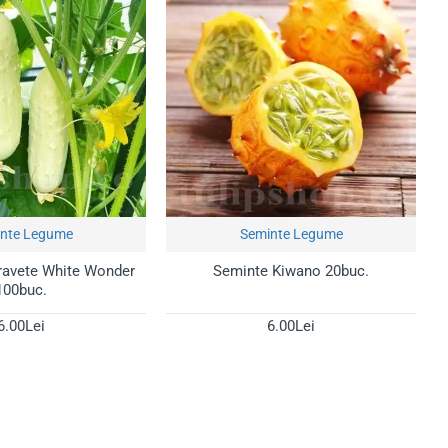
și crocante direct din grădina ta!
nte Legume
Seminte Legume
ravete White Wonder
Seminte Kiwano 20buc.
100buc.
6.00Lei
6.00Lei