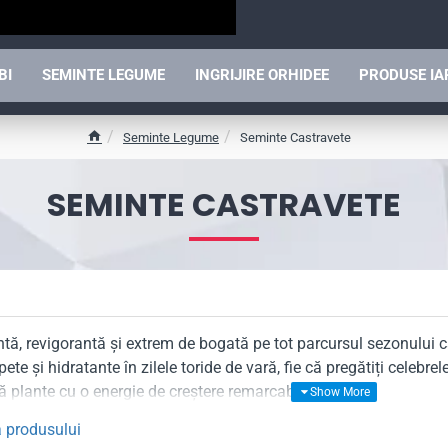
BI
SEMINTE LEGUME
INGRIJIRE ORHIDEE
PRODUSE I
Seminte Legume
Seminte Castravete
h
o
SEMINTE CASTRAVETE
m
e
antă, revigorantă și extrem de bogată pe tot parcursul sezonulu
pete și hidratante în zilele toride de vară, fie că pregătiți celeb
ă plante cu o energie de creștere remarcabilă.
 semințele de Castraveți pentru gră
 produsului