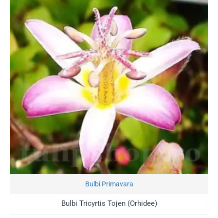
De ce să alegi Orhideea de
Grădină pentru curtea ta?
💎
Exclusivism și Raritate:
Orhideele de grădină
(precum
Bletilla striata
) aduc un aer de grădină
botanică privată, fiind piese de colecție pentru orice
pasionat de horticultură.
🎨
Detalii Florale Fascinante:
Florile lor au structuri
complexe, culori vibrante de magenta, alb sau
galben și detalii picturale pe care nicio altă floare nu
le poate egala.
❄️
Rezistență la Îngheț:
Spre deosebire de rudele lor
tropicale, acești bulbi sunt adaptați să
supraviețuiască iernilor din România, intrând în
Stoc Epuizat
Bulbi Primavara
repaus sub pământ și revenind cu vigoare în fiecare
primăvară.
Bulbi Tricyrtis Tojen (Orhidee)
🌿
Efect Naturalist:
Se integrează perfect în