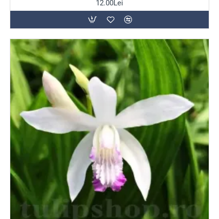
12.00Lei
grădinile cu aspect sălbatic, în zonele cu umbră
filtrată sau lângă iazuri, unde creează un covor
vegetal de o finețe aparte.
Sfaturi pentru o plantare
reușită
Bulbii de orhidee de grădină se plantează de obicei în
martie-mai
. Majoritatea speciilor preferă locurile cu
penumbră (soare blând dimineața și umbră după-amiaza)
și un sol foarte bine drenat, dar care să nu se usuce
complet niciodată.
Sfatul TulipShop:
Secretul succesului stă în substrat.
Orhideele de grădină urăsc solul greu, lutos.
Recomandăm să amestecați pământul din grădină cu
turbă și puțin nisip sau scoarță de copac mărunțită pentru
a crea un mediu aerat. La plantare, nu îngropați bulbul