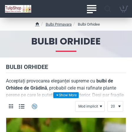
Bulbi Primavara
Bulbi Orhidee
h
o
BULBI ORHIDEE
m
e
BULBI ORHIDEE
Acceptați provocarea eleganței supreme cu
bulbi de
Orhidee de Grădină
, probabil cele mai rafinate plante
perene pe care le puteți cultiva în exterior. Deși par fragile
și pretențioase, varietățile de grădină selectate de
TulipShop sunt surprinzător de rustice și adaptate
climatului nostru, oferind un spectacol floral de un
exotism rar, care va stârni admirația oricărui trecător.