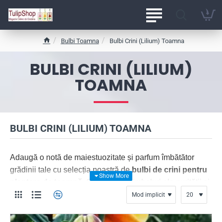
Bulbi Toamna
Bulbi Crini (Lilium) Toamna
h
o
BULBI CRINI (LILIUM)
m
e
TOAMNA
BULBI CRINI (LILIUM) TOAMNA
Adaugă o notă de maiestuozitate și parfum îmbătător
grădinii tale cu selecția noastră de
bulbi de crini pentru
plantare de toamnă
. Considerați simboluri ale purității și
eleganței, crinii plantați în perioada septembrie -
noiembrie beneficiază de răcoarea pământului pentru a
se stabiliza, oferind o înflorire timpurie și mult mai