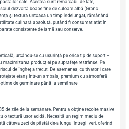
ăstăilor sale. Acestea sunt remarcabil de late,
, soiul dezvoltă boabe fine de culoare albă (Grano
ulența și textura untoasă un timp îndelungat, rămânând
tilitate culinară absolută, putând fi consumat atât în
preparate consistente de iarnă sau conserve.
rticală, urcându-se cu ușurință pe orice tip de suport –
ntru maximizarea producției pe suprafețe restrânse. Pe
riscul de îngheț a trecut. De asemenea, cultivatorii care
, protejate etanș într-un ambalaj premium cu atmosferă
e optime de germinare până la semănare.
i 85 de zile de la semănare. Pentru a obține recolte masive
 cu o textură ușor acidă. Necesită un regim mediu de
ță câteva zeci de păstăi de-a lungul întregii veri, oferind