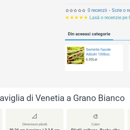
l
0 recenzii
-
Scrie o r
★★★★★
Lasă o recenzie pe
Din aceeasi categorie
Seminte fasole
Adzuki 100buc.
6.00Lei
viglia di Venetia a Grano Bianco
📐
🎨
Dimensiuni păstăi
Culori