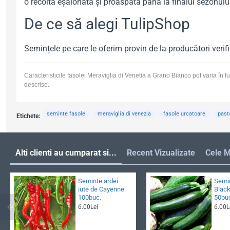
o recoltă eșalonată și proaspătă până la finalul sezonulu
De ce să alegi TulipShop
Semințele pe care le oferim provin de la producători verif
Caracteristicile fasolei Meraviglia di Venetia a Grano Bianco pot varia în fun
descrise.
seminte fasole
meraviglia di venezia
fasole urcatoare
past
Etichete:
Alti clienti au cumparat si...
Recent Vizualizate
Cele M
Seminte ardei
Semin
iute de Cayenne
Black
100buc.
50bu
6.00Lei
6.00L