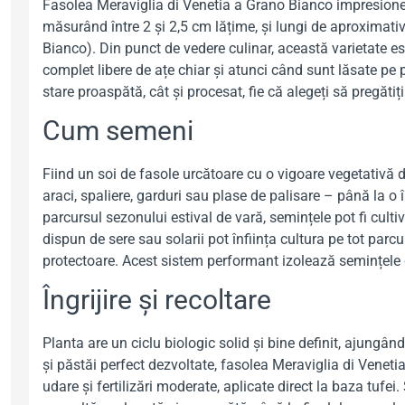
Fasolea Meraviglia di Venetia a Grano Bianco impresionea
măsurând între 2 și 2,5 cm lățime, și lungi de aproximati
Bianco). Din punct de vedere culinar, această varietate 
complet libere de ațe chiar și atunci când sunt lăsate pe 
stare proaspătă, cât și procesat, fie că alegeți să pregăti
Cum semeni
Fiind un soi de fasole urcătoare cu o vigoare vegetativă d
araci, spaliere, garduri sau plase de palisare – până la o
parcursul sezonului estival de vară, semințele pot fi cult
dispun de sere sau solarii pot înființa cultura pe tot pa
protectoare. Acest sistem performant izolează semințele 
Îngrijire și recoltare
Planta are un ciclu biologic solid și bine definit, ajungân
și păstăi perfect dezvoltate, fasolea Meraviglia di Venet
udare și fertilizări moderate, aplicate direct la baza tufe