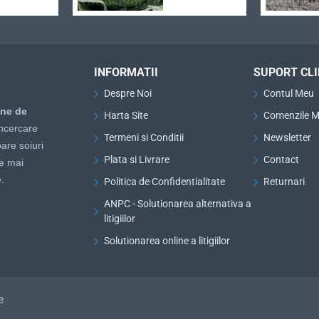
INFORMATII
SUPORT CLI
Despre Noi
Contul Meu
ine de
Harta Site
Comenzile M
ncercare
Termeni si Conditii
Newsletter
are soiuri
Plata si Livrare
Contact
le mai
.
Politica de Confidentialitate
Returnari
ANPC - Solutionarea alternativa a
litigiilor
Solutionarea online a litigiilor
e