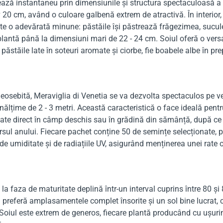
ză instantaneu prin dimensiunile și structura spectaculoasă a p
v 20 cm, având o culoare galbenă extrem de atractivă. În interior
este o adevărată minune: păstăile își păstrează frăgezimea, suc
plantă până la dimensiuni mari de 22 - 24 cm. Soiul oferă o versa
ți păstăile late în soteuri aromate și ciorbe, fie boabele albe în 
eosebită, Meraviglia di Venetia se va dezvolta spectaculos pe ve
 înălțime de 2 - 3 metri. Această caracteristică o face ideală pe
ivate direct în câmp deschis sau în grădină din sămânță, după ce 
rcursul anului. Fiecare pachet conține 50 de semințe selecționate
de umiditate și de radiațiile UV, asigurând menținerea unei rat
d la faza de maturitate deplină într-un interval cuprins între 80 ș
ia preferă amplasamentele complet însorite și un sol bine lucrat,
i. Soiul este extrem de generos, fiecare plantă producând cu ușurin