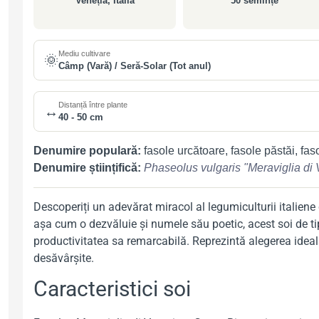
Veneția, Italia
50 semințe
Mediu cultivare
🌞
Câmp (Vară) / Seră-Solar (Tot anul)
Distanță între plante
↔️
40 - 50 cm
Denumire populară:
fasole urcătoare, fasole păstăi, fas
Denumire științifică:
Phaseolus vulgaris "Meraviglia di
Descoperiți un adevărat miracol al legumiculturii italiene
așa cum o dezvăluie și numele său poetic, acest soi de ti
productivitatea sa remarcabilă. Reprezintă alegerea ideală
desăvârșite.
Caracteristici soi