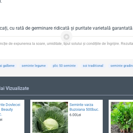
i.
icați, cu rată de germinare ridicată și puritate varietală garanta
cție de expunerea la soare, umiditate, tipul solului și condițiile de îngrijire. Rezulta
ai galbene
seminte legume
plic 50 seminte
soi traditional
seminte gradin
ai Vizualizate
te Dovlecei
Seminte varza
 Beauty
Buzoiana 500buc.
c.
6.00Lei
ei