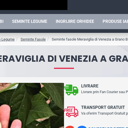
BI
SEMINTE LEGUME
INGRIJIRE ORHIDEE
PRODUSE I
e Legume
Seminte Fasole
Seminte fasole Meraviglia di Venezia a Grano 
ERAVIGLIA DI VENEZIA A GR
LIVRARE
Livrare prin Fan Courier sau
TRANSPORT GRATUIT
Va oferim Transport Gratuit 