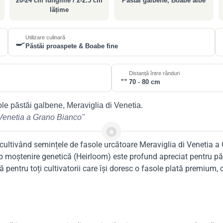
20-24 cm lungime / 2-2.5 cm
Păstăi galbene, Boabe albe
lățime
Utilizare culinară
🍳
Păstăi proaspete & Boabe fine
Distanță între rânduri
↔️
70 - 80 cm
ole păstăi galbene, Meraviglia di Venetia.
 Venetia a Grano Bianco"
 cultivând semințele de fasole urcătoare Meraviglia di Venetia a 
p moștenire genetică (Heirloom) este profund apreciat pentru păst
 pentru toți cultivatorii care își doresc o fasole plată premium, 