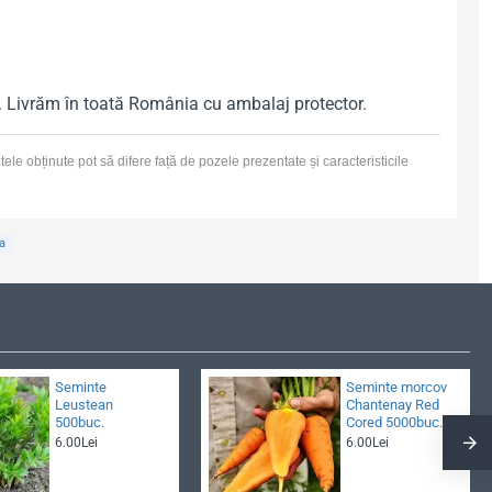
tă. Livrăm în toată România cu ambalaj protector.
tele obținute pot să difere față de pozele prezentate și caracteristicile
a
Seminte
Seminte morcov
Leustean
Chantenay Red
500buc.
Cored 5000buc.
6.00Lei
6.00Lei