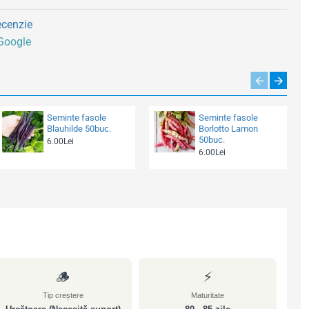
ecenzie
 Google
Seminte fasole
Seminte fasole
Blauhilde 50buc.
Borlotto Lamon
50buc.
6.00Lei
6.00Lei
🪵
⚡
Tip creștere
Maturitate