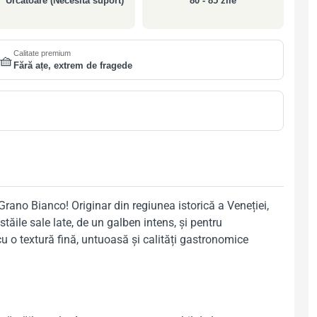
Urcătoare (Necesită suport)
80 - 85 zile
Calitate premium
🧺
Fără ațe, extrem de fragede
Grano Bianco! Originar din regiunea istorică a Veneției,
ăile sale late, de un galben intens, și pentru
cu o textură fină, untuoasă și calități gastronomice