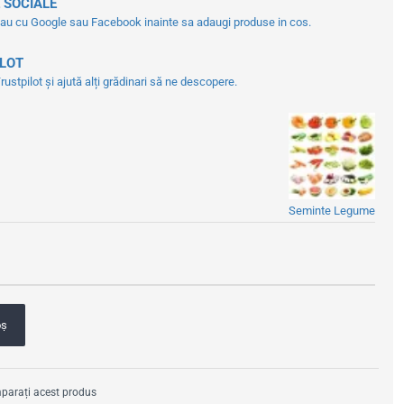
 SOCIALE
tau cu Google sau Facebook inainte sa adaugi produse in cos.
ILOT
ustpilot și ajută alți grădinari să ne descopere.
Seminte Legume
oş
arați acest produs