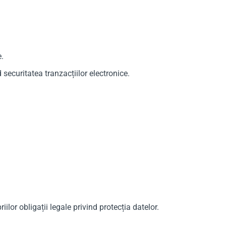
e.
 securitatea tranzacțiilor electronice.
ilor obligații legale privind protecția datelor.