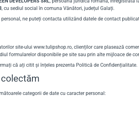
EEN DEVELOPERS SRL
, persoană juridică română, înregistrată l
3
, cu sediul social în comuna Vânători, județul Galați.
r personal, ne puteți contacta utilizând datele de contact publica
atorilor site-ului www.tulipshop.ro, clienților care plasează comen
iul formularelor disponibile pe site sau prin alte mijloace de c
rmați că ați citit și înțeles prezenta Politică de Confidențialitate.
l colectăm
următoarele categorii de date cu caracter personal: