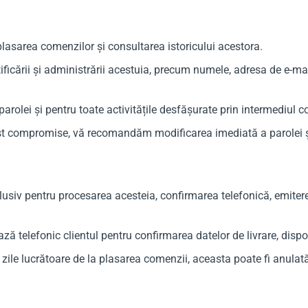
 plasarea comenzilor și consultarea istoricului acestora.
ficării și administrării acestuia, precum numele, adresa de e-mail
parolei și pentru toate activitățile desfășurate prin intermediul c
 fost compromise, vă recomandăm modificarea imediată a parolei 
lusiv pentru procesarea acesteia, confirmarea telefonică, emiterea
 telefonic clientul pentru confirmarea datelor de livrare, disponib
 zile lucrătoare de la plasarea comenzii, aceasta poate fi anulată 