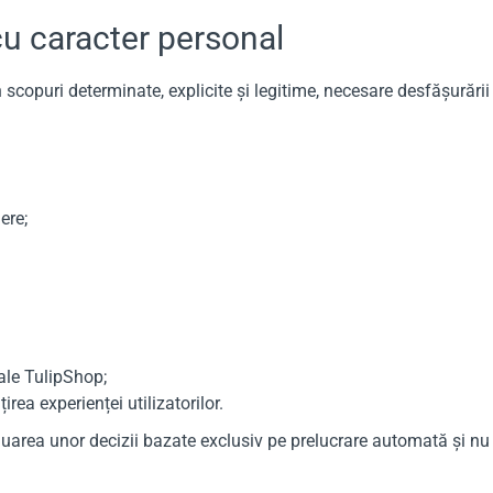
 cu caracter personal
copuri determinate, explicite și legitime, necesare desfășurării 
ere;
 ale TulipShop;
rea experienței utilizatorilor.
luarea unor decizii bazate exclusiv pe prelucrare automată și nu 