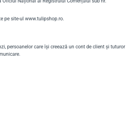
a Oficiul Național al Registrului Comerțului sub nr.
te pe site-ul www.tulipshop.ro.
zi, persoanelor care își creează un cont de client și tuturor
omunicare.