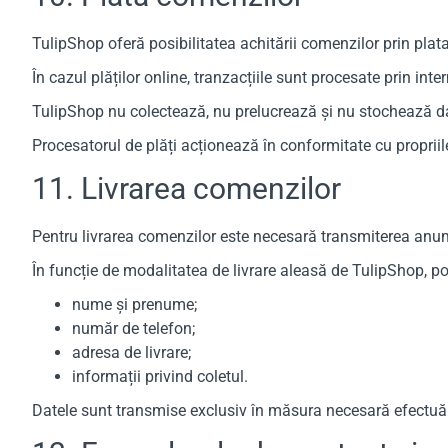
TulipShop oferă posibilitatea achitării comenzilor prin plata
În cazul plăților online, tranzacțiile sunt procesate prin int
TulipShop nu colectează, nu prelucrează și nu stochează date
Procesatorul de plăți acționează în conformitate cu propriile 
11. Livrarea comenzilor
Pentru livrarea comenzilor este necesară transmiterea anumit
În funcție de modalitatea de livrare aleasă de TulipShop, po
nume și prenume;
număr de telefon;
adresa de livrare;
informații privind coletul.
Datele sunt transmise exclusiv în măsura necesară efectuării l