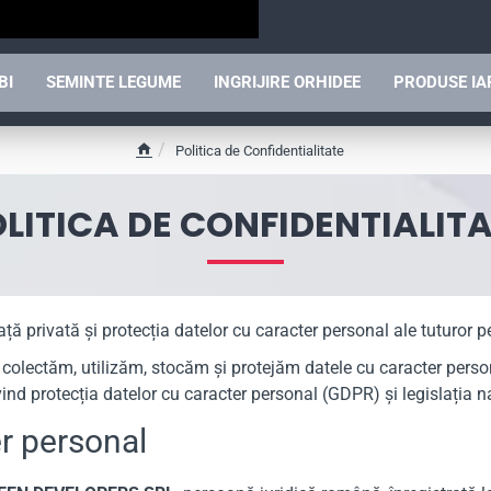
BI
SEMINTE LEGUME
INGRIJIRE ORHIDEE
PRODUSE I
Politica de Confidentialitate
h
o
LITICA DE CONFIDENTIALIT
m
e
ivată și protecția datelor cu caracter personal ale tuturor per
e colectăm, utilizăm, stocăm și protejăm datele cu caracter perso
nd protecția datelor cu caracter personal (GDPR) și legislația na
er personal