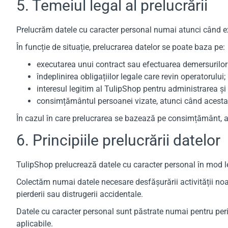
5. Temeiul legal al prelucrării
Prelucrăm datele cu caracter personal numai atunci când exi
În funcție de situație, prelucrarea datelor se poate baza pe:
executarea unui contract sau efectuarea demersurilor 
îndeplinirea obligațiilor legale care revin operatorului;
interesul legitim al TulipShop pentru administrarea și s
consimțământul persoanei vizate, atunci când acesta e
În cazul în care prelucrarea se bazează pe consimțământ, aces
6. Principiile prelucrării datelor
TulipShop prelucrează datele cu caracter personal în mod leg
Colectăm numai datele necesare desfășurării activității noas
pierderii sau distrugerii accidentale.
Datele cu caracter personal sunt păstrate numai pentru peri
aplicabile.