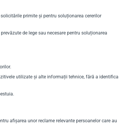
olicitările primite și pentru soluționarea cererilor
or prevăzute de lege sau necesare pentru soluționarea
rilor.
tivele utilizate și alte informații tehnice, fără a identifica
cestuia.
entru afișarea unor reclame relevante persoanelor care au