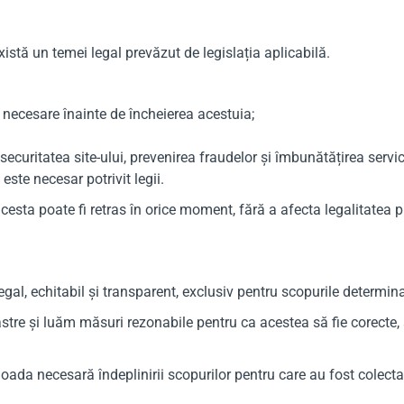
stă un temei legal prevăzut de legislația aplicabilă.
necesare înainte de încheierea acestuia;
ecuritatea site-ului, prevenirea fraudelor și îmbunătățirea servici
ste necesar potrivit legii.
ta poate fi retras în orice moment, fără a afecta legalitatea prel
al, echitabil și transparent, exclusiv pentru scopurile determinat
tre și luăm măsuri rezonabile pentru ca acestea să fie corecte, 
oada necesară îndeplinirii scopurilor pentru care au fost colecta