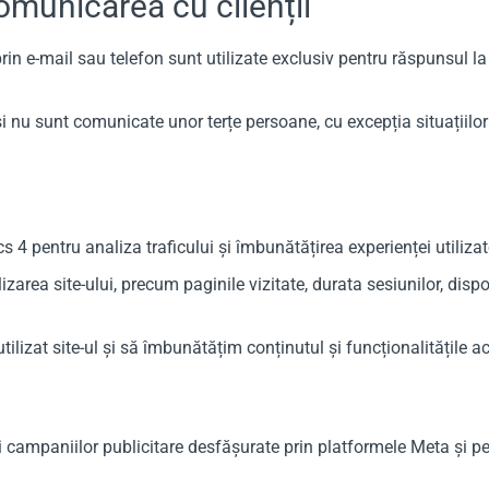
omunicarea cu clienții
in e-mail sau telefon sunt utilizate exclusiv pentru răspunsul la s
 și nu sunt comunicate unor terțe persoane, cu excepția situațiil
 4 pentru analiza traficului și îmbunătățirea experienței utilizato
zarea site-ului, precum paginile vizitate, durata sesiunilor, dispozi
ilizat site-ul și să îmbunătățim conținutul și funcționalitățile a
 campaniilor publicitare desfășurate prin platformele Meta și p