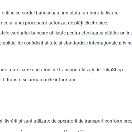
 online cu cardul bancar sau prin plata ramburs, la livrare.
ermediul unui procesator autorizat de plăți electronice.
le cardurilor bancare utilizate pentru efectuarea plăților onlin
politici de confidențialitate și standardele internaționale privind
or date către operatorii de transport utilizați de TulipShop.
t fi transmise următoarele informații:
ivrării și sunt utilizate de operatorii de transport conform propri