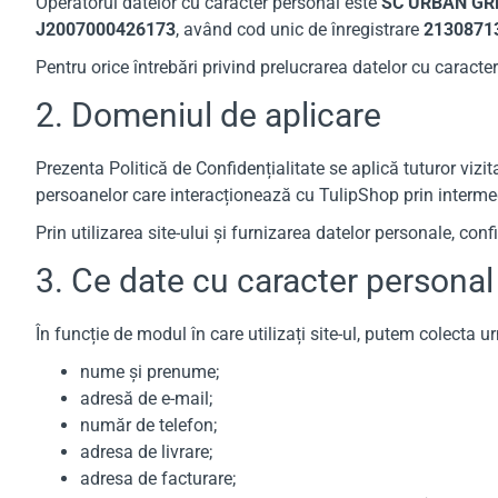
Operatorul datelor cu caracter personal este
SC URBAN GR
J2007000426173
, având cod unic de înregistrare
2130871
Pentru orice întrebări privind prelucrarea datelor cu caracte
2. Domeniul de aplicare
Prezenta Politică de Confidențialitate se aplică tuturor vizit
persoanelor care interacționează cu TulipShop prin intermed
Prin utilizarea site-ului și furnizarea datelor personale, confi
3. Ce date cu caracter persona
În funcție de modul în care utilizați site-ul, putem colecta 
nume și prenume;
adresă de e-mail;
număr de telefon;
adresa de livrare;
adresa de facturare;