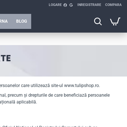
LOGARE
INREGISTRARE
COMPARA
ARNA
BLOG
ATE
soanelor care utilizează site-ul www.tulipshop.ro.
nal, precum și drepturile de care beneficiază persoanele
țională aplicabilă.