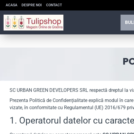
ACASA
DESPRE NOI
CONTACT
BUL
PO
SC URBAN GREEN DEVELOPERS SRL respectă dreptul la viață pr
Prezenta Politică de Confidențialitate explică modul în car
vizate, în conformitate cu Regulamentul (UE) 2016/679 privi
1. Operatorul datelor cu caract