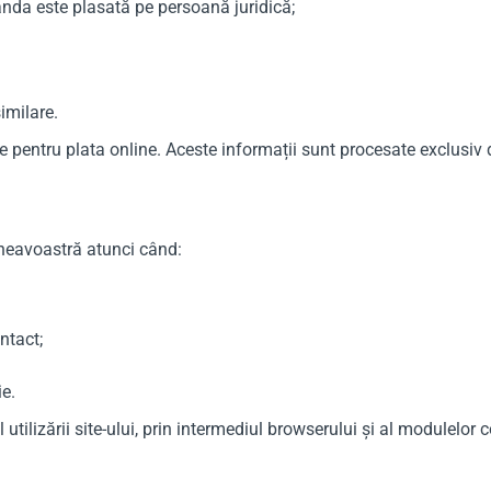
anda este plasată pe persoană juridică;
imilare.
 pentru plata online. Aceste informații sunt procesate exclusiv d
mneavoastră atunci când:
ntact;
ie.
ilizării site-ului, prin intermediul browserului și al modulelor co