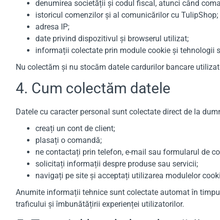
denumirea societății și codul fiscal, atunci când com
istoricul comenzilor și al comunicărilor cu TulipShop;
adresa IP;
date privind dispozitivul și browserul utilizat;
informații colectate prin module cookie și tehnologii s
Nu colectăm și nu stocăm datele cardurilor bancare utilizate
4. Cum colectăm datele
Datele cu caracter personal sunt colectate direct de la du
creați un cont de client;
plasați o comandă;
ne contactați prin telefon, e-mail sau formularul de co
solicitați informații despre produse sau servicii;
navigați pe site și acceptați utilizarea modulelor cook
Anumite informații tehnice sunt colectate automat în timpul ut
traficului și îmbunătățirii experienței utilizatorilor.