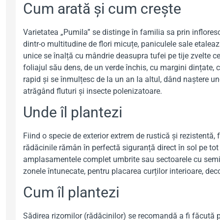
Cum arată și cum crește
Varietatea „Pumila” se distinge în familia sa prin inflor
dintr-o multitudine de flori micuțe, paniculele sale etalează 
unice se înalță cu mândrie deasupra tufei pe tije zvelte c
foliajul său dens, de un verde închis, cu margini dințate,
rapid și se înmulțesc de la un an la altul, dând naștere un
atrăgând fluturi și insecte polenizatoare.
Unde îl plantezi
Fiind o specie de exterior extrem de rustică și rezistentă,
rădăcinile rămân în perfectă siguranță direct în sol pe tot 
amplasamentele complet umbrite sau sectoarele cu semiumbr
zonele întunecate, pentru placarea curților interioare, deco
Cum îl plantezi
Sădirea rizomilor (rădăcinilor) se recomandă a fi făcută