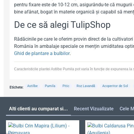
pentru fixare este de 10-12 cm, asigurându-te că mugurii de
bine afânat, bogat în materie organică și capabil să menț
De ce să alegi TulipShop
Rădăcinile pe care le oferim provin direct de la cultivator
România în ambalaje speciale ce mențin umiditatea optimă 
Ghid de plantare a bulbilor
.
Caracteristicile plantei Astilbe Pumila pot varia în funcție de expunerea la so
Astilbe
Pumila
Pitic
Roz Lavandă
Acoperitor de Sol
Etichete:
Alti clienti au cumparat si...
Recent Vizualizate
Cele M