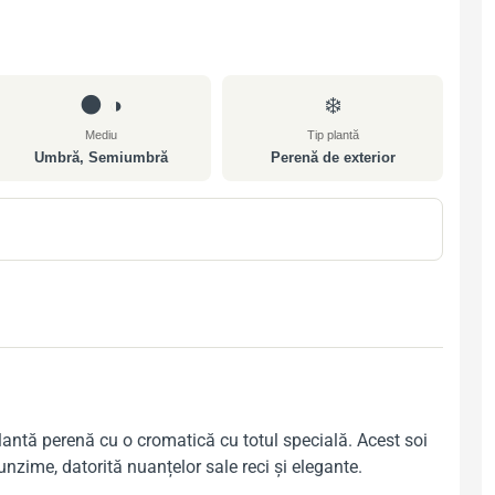
🌑 ◑
❄️
Mediu
Tip plantă
Umbră, Semiumbră
Perenă de exterior
plantă perenă cu o cromatică cu totul specială. Acest soi
nzime, datorită nuanțelor sale reci și elegante.