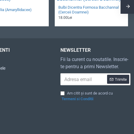
Bulbi Dicentra Formosa Bacchannal
lia (Amaryllidacee)
(Cerceii Doamnei)
18.00Lei
ENTI
NEWSLETTER
Fii la curent cu noutatile. Inscrie-
te pentru a primi Newsletter.
ele
Adresa
Trimite
email
Am citit și sunt de acord cu
Termeni si Conditii