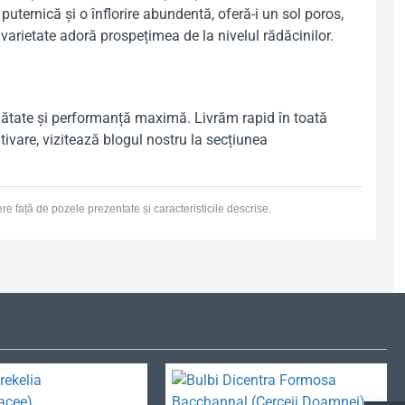
uternică și o înflorire abundentă, oferă-i un sol poros,
varietate adoră prospețimea de la nivelul rădăcinilor.
 sănătate și performanță maximă. Livrăm rapid în toată
ivare, vizitează blogul nostru la secțiunea
fere față de pozele prezentate și caracteristicile descrise.