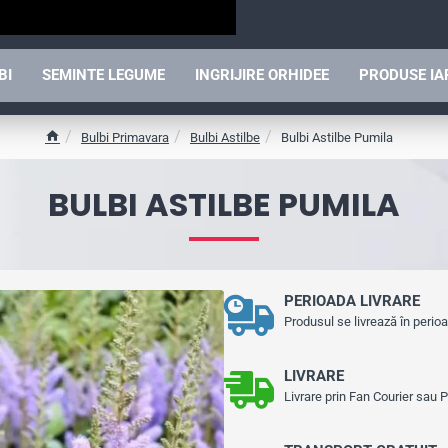
BI
SEMINTE LEGUME
INGRIJIRE ORHIDEE
PRODUSE I
Bulbi Primavara
Bulbi Astilbe
Bulbi Astilbe Pumila
h
o
BULBI ASTILBE PUMILA
m
e
PERIOADA LIVRARE
Produsul se livrează în perio
LIVRARE
Livrare prin Fan Courier sau