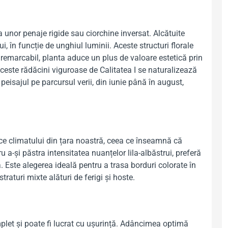
 unor penaje rigide sau ciorchine inversat. Alcătuite
rui, în funcție de unghiul luminii. Aceste structuri florale
l remarcabil, planta aduce un plus de valoare estetică prin
aceste rădăcini viguroase de Calitatea I se naturalizează
 peisajul pe parcursul verii, din iunie până în august,
ifice climatului din țara noastră, ceea ce înseamnă că
u a-și păstra intensitatea nuanțelor lila-albăstrui, preferă
Este alegerea ideală pentru a trasa borduri colorate în
raturi mixte alături de ferigi și hoste.
plet și poate fi lucrat cu ușurință. Adâncimea optimă