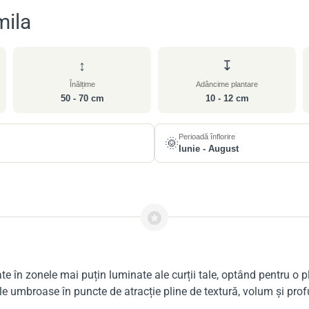
mila
↕
↧
Înălțime
Adâncime plantare
50 - 70 cm
10 - 12 cm
Perioadă înflorire
🌞
Iunie - August
ate în zonele mai puțin luminate ale curții tale, optând pentru o 
e umbroase în puncte de atracție pline de textură, volum și profu