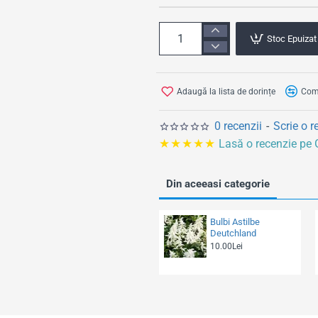
l
Stoc Epuizat
Adaugă la lista de dorințe
Comp
0 recenzii
-
Scrie o r
★★★★★
Lasă o recenzie pe
Din aceeasi categorie
Bulbi Astilbe
Deutchland
10.00Lei