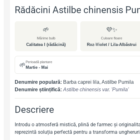
Rădăcini Astilbe chinensis Pu
🌱
💜✨
Mărime bulb
Culoare floare
Calitatea I (rădăcină)
Roz-Violet / Lila-Albăstrui
Perioadă plantare
🌱
Martie - Mai
Denumire populară:
Barba caprei lila, Astilbe Pumila
Denumire științifică:
Astilbe chinensis var. 'Pumila'
Descriere
Introdu o atmosferă mistică, plină de farmec și originalit
reprezintă soluția perfectă pentru a transforma ungheruril