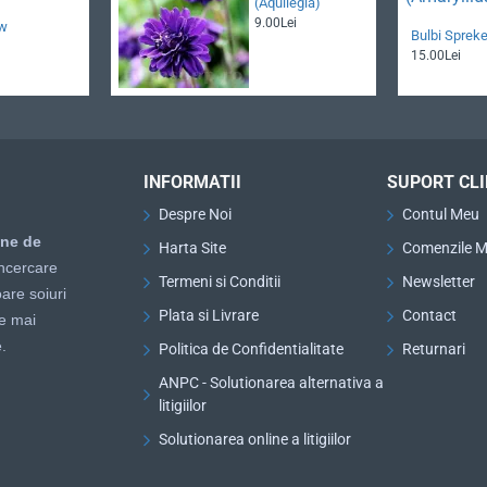
(Aquilegia)
9.00Lei
ow
Bulbi Spreke
15.00Lei
INFORMATII
SUPORT CLI
Despre Noi
Contul Meu
ine de
Harta Site
Comenzile M
ncercare
Termeni si Conditii
Newsletter
are soiuri
Plata si Livrare
Contact
le mai
.
Politica de Confidentialitate
Returnari
ANPC - Solutionarea alternativa a
litigiilor
Solutionarea online a litigiilor