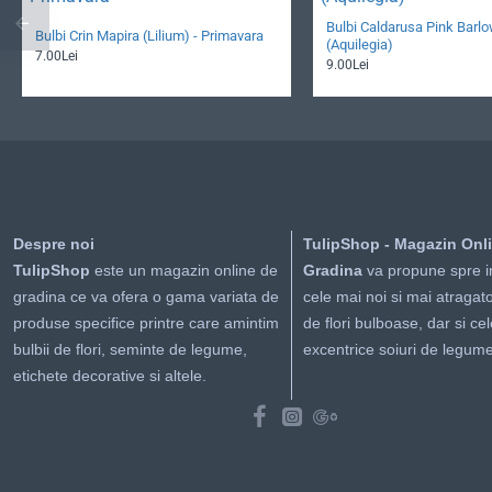
Bulbi Caldarusa Pink Barl
Bulbi Crin Mapira (Lilium) - Primavara
(Aquilegia)
7.00Lei
9.00Lei
Despre noi
TulipShop - Magazin Onl
TulipShop
este un magazin online de
Gradina
va propune spre i
gradina ce va ofera o gama variata de
cele mai noi si mai atragato
produse specifice printre care amintim
de flori bulboase, dar si ce
bulbii de flori, seminte de legume,
excentrice soiuri de legume
etichete decorative si altele.