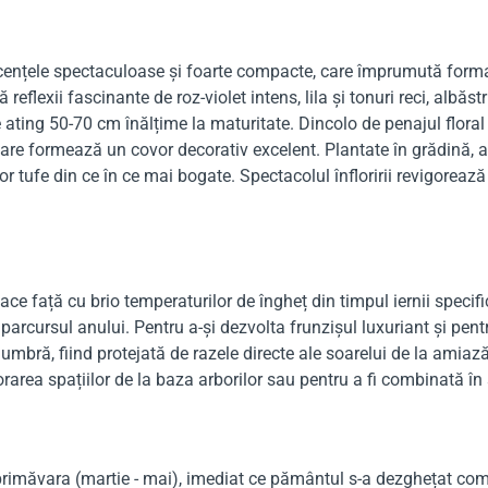
escențele spectaculoase și foarte compacte, care împrumută forma
reflexii fascinante de roz-violet intens, lila și tonuri reci, albăst
e ating 50-70 cm înălțime la maturitate. Dincolo de penajul flora
 care formează un covor decorativ excelent. Plantate în grădină, 
or tufe din ce în ce mai bogate. Spectacolul înfloririi revigorează
 face față cu brio temperaturilor de îngheț din timpul iernii spec
parcursul anului. Pentru a-și dezvolta frunzișul luxuriant și pentr
ă, fiind protejată de razele directe ale soarelui de la amiază. 
rarea spațiilor de la baza arborilor sau pentru a fi combinată în st
 primăvara (martie - mai), imediat ce pământul s-a dezghețat com