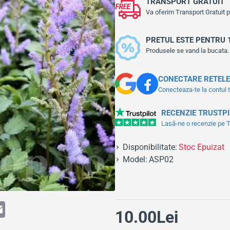
TRANSPORT GRATUIT
Va oferim Transport Gratuit 
PRETUL ESTE PENTRU 
Produsele se vand la bucata.
CONECTARE RETELE
Conecteaza-te la contul 
RECENZIE TRUSTP
Lasă-ne o recenzie pe Tr
Disponibilitate:
Stoc Epuizat
Model:
ASP02
E
10.00Lei
m
a
i