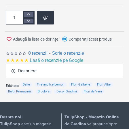
Adaugă la lista de dorințe
Comparați acest produs
0 recenzii
-
Scrie o recenzie
★★★★★
Lasă o recenzie pe Google
Descriere
Dalie
Fire and Ice Lemon
Flori Galbene
Flori Albe
Etichete:
Bulbi Primavara
Bicolora
Decor Gradina
Flori de Vara
Despre noi
TulipShop - Magazin Online
TulipShop
este un magazin
de Gradina
va propune spre