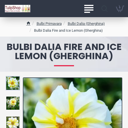
Bulbi Primavara
Bulbi Dalia (Gherghina)
h
Bulbi Dalia Fire and Ice Lemon (Gherghina)
o
m
BULBI DALIA FIRE AND ICE
e
LEMON (GHERGHINA)