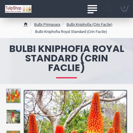
Bulbi Primavara
Bulbi Kniphofia (Crin Faclie)
h
Bulbi Kniphofia Royal Standard (Crin Faclie)
o
m
BULBI KNIPHOFIA ROYAL
e
STANDARD (CRIN
FACLIE)