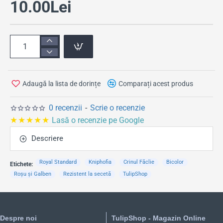
10.00Lei
Adaugă la lista de dorințe
Comparați acest produs
0 recenzii
-
Scrie o recenzie
★★★★★
Lasă o recenzie pe Google
Descriere
Royal Standard
Kniphofia
Crinul Făclie
Bicolor
Etichete:
Roșu și Galben
Rezistent la secetă
TulipShop
Despre noi
TulipShop - Magazin Online