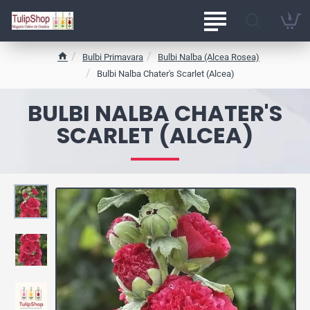
Bulbi Primavara
Bulbi Nalba (Alcea Rosea)
h
Bulbi Nalba Chater's Scarlet (Alcea)
o
m
BULBI NALBA CHATER'S
e
SCARLET (ALCEA)