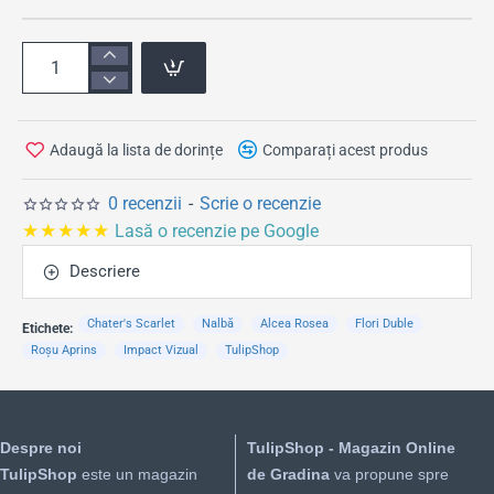
Adaugă la lista de dorințe
Comparați acest produs
0 recenzii
-
Scrie o recenzie
★★★★★
Lasă o recenzie pe Google
Descriere
Chater's Scarlet
Nalbă
Alcea Rosea
Flori Duble
Etichete:
Roșu Aprins
Impact Vizual
TulipShop
Despre noi
TulipShop - Magazin Online
TulipShop
este un magazin
de Gradina
va propune spre