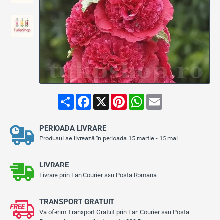
Stoc Epuizat
S
F
X
P
W
E
h
a
i
h
m
a
c
n
a
a
r
e
t
t
i
PERIOADA LIVRARE
e
b
e
s
l
o
r
A
Produsul se livrează în perioada 15 martie - 15 mai
o
e
p
k
s
p
t
LIVRARE
Livrare prin Fan Courier sau Posta Romana
TRANSPORT GRATUIT
Va oferim Transport Gratuit prin Fan Courier sau Posta