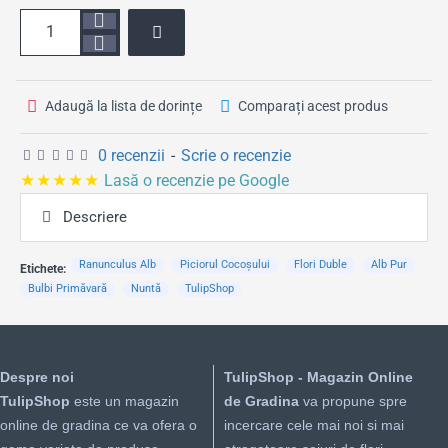
Adaugă la lista de dorințe
Comparați acest produs
0 recenzii
-
Scrie o recenzie
★★★★★
Lasă o recenzie pe Google
Descriere
Ranunculus Alb
Piciorul Cocoșului
Flori Duble
Alb Pur
Etichete:
Bulbi Primăvară
Nuntă
TulipShop
Despre noi
TulipShop - Magazin Online
TulipShop
este un magazin
de Gradina
va propune spre
online de gradina ce va ofera o
incercare cele mai noi si mai