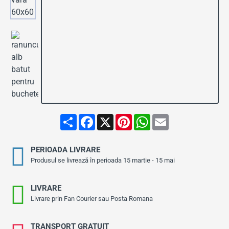
Stoc Epuizat
S
F
X
P
W
E
h
a
i
h
m
a
c
n
a
a
r
e
t
t
i
PERIOADA LIVRARE
e
b
e
s
l
o
r
A
Produsul se livrează în perioada 15 martie - 15 mai
o
e
p
k
s
p
t
LIVRARE
Livrare prin Fan Courier sau Posta Romana
TRANSPORT GRATUIT