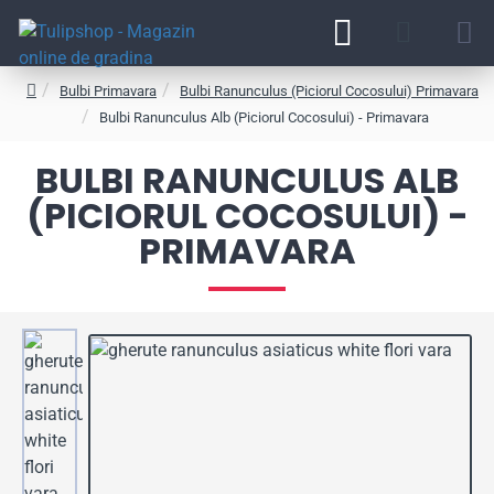
Bulbi Primavara
Bulbi Ranunculus (Piciorul Cocosului) Primavara
h
Bulbi Ranunculus Alb (Piciorul Cocosului) - Primavara
o
m
BULBI RANUNCULUS ALB
e
(PICIORUL COCOSULUI) -
PRIMAVARA