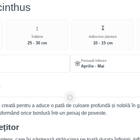
cinthus
↕
↧
Înălțime
Adâncime plantare
25 - 30 cm
10 - 15 cm
Perioadă înflorire
🌸
Aprilie - Mai
, creată pentru a aduce o pată de culoare profundă și nobilă în
ansformând orice bordură într-un peisaj de poveste.
țitor
ens, care își păstrează strălucirea pe toată durata înfloririi. Inf