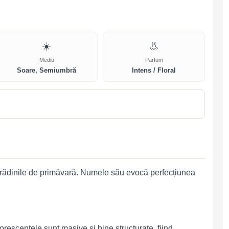
☀️
👃
Mediu
Parfum
Soare, Semiumbră
Intens / Floral
 grădinile de primăvară. Numele său evocă perfecțiunea
lorescențele sunt masive și bine structurate, fiind