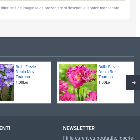
t diferi față de imaginile de prezentare și descrierile tehnice menționate.
Bulbi Frezie
Bulbi Frezie
Dubla Mov -
Dubla Roz -
Toamna
Toamna
1.00Lei
1.00Lei
ENTI
NEWSLETTER
Fii la curent cu noutatile. Inscrie-