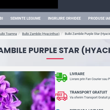
BI
SEMINTE LEGUME
INGRIJIRE ORHIDEE
PRODUSE I
ulbi Toamna
Bulbi Zambile (Hyacinthus)
Bulbi Zambile Purple Star (Hyaci
ZAMBILE PURPLE STAR (HYAC
LIVRARE
Livrare prin Fan Courier sau
TRANSPORT GRATUIT
Va oferim Transport Gratuit 