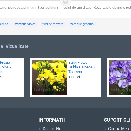
are, perioada plantării, tipul solului și nivelul de umiditate. Rezultatele obținute po
toamna
zambile violet
flori primavara
zambile gradina
ai Vizualizate
 Frezie
Bulbi Frezie
 Alba -
Dubla Galbena -
na
Toamna
ei
1.00Lei
INFORMATII
SUPORT CLI
Despre Noi
Contul Meu