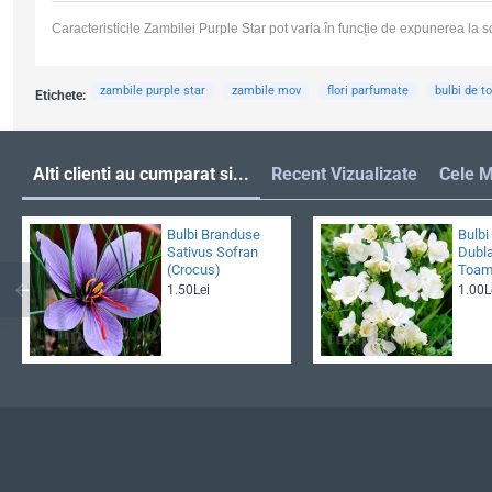
Caracteristicile Zambilei Purple Star pot varia în funcție de expunerea la so
zambile purple star
zambile mov
flori parfumate
bulbi de 
Etichete:
Alti clienti au cumparat si...
Recent Vizualizate
Cele M
Bulbi Branduse
Bulbi
Sativus Sofran
Dubla
(Crocus)
Toam
1.50Lei
1.00L