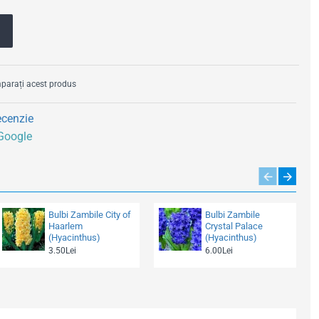
arați acest produs
ecenzie
 Google
Bulbi Zambile City of
Bulbi Zambile
Haarlem
Crystal Palace
(Hyacinthus)
(Hyacinthus)
3.50Lei
6.00Lei