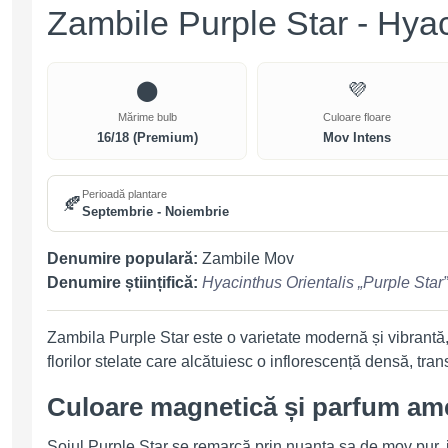
Zambile Purple Star - Hya
⬤
💜
Mărime bulb
Culoare floare
16/18 (Premium)
Mov Intens
Perioadă plantare
🍂
Septembrie - Noiembrie
Denumire populară:
Zambile Mov
Denumire științifică:
Hyacinthus Orientalis „Purple Star”
Zambila Purple Star este o varietate modernă și vibrantă
florilor stelate care alcătuiesc o inflorescență densă, tr
Culoare magnetică și parfum ame
Soiul Purple Star se remarcă prin nuanța sa de mov pur, int