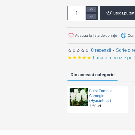
l
Stoc Epuizat
Adaugă la lista de dorințe
Comp
0 recenzii
-
Scrie o r
★★★★★
Lasă o recenzie pe
Din aceeasi categorie
Bulbi Zambile
Carnegie
(Hyacinthus)
3.50Lei