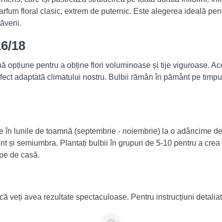
parfum floral clasic, extrem de puternic. Este alegerea ideală pe
ăverii.
6/18
ă opțiune pentru a obține flori voluminoase și tije viguroase. 
rfect adaptată climatului nostru. Bulbii rămân în pământ pe timpu
ace în lunile de toamnă (septembrie - noiembrie) la o adâncime d
 și semiumbra. Plantați bulbii în grupuri de 5-10 pentru a crea u
pe de casă.
ă veți avea rezultate spectaculoase. Pentru instrucțiuni detaliate 