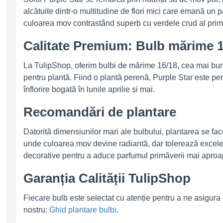
alcătuite dintr-o multitudine de flori mici care emană un 
culoarea mov contrastând superb cu verdele crud al prim
Calitate Premium: Bulb mărime 1
La TulipShop, oferim bulbi de mărime 16/18, cea mai bun
pentru plantă. Fiind o plantă perenă, Purple Star este pe
înflorire bogată în lunile aprilie și mai.
Recomandări de plantare
Datorită dimensiunilor mari ale bulbului, plantarea se f
unde culoarea mov devine radiantă, dar tolerează excelent
decorative pentru a aduce parfumul primăverii mai aproa
Garanția Calității TulipShop
Fiecare bulb este selectat cu atenție pentru a ne asigura c
nostru:
Ghid plantare bulbi
.