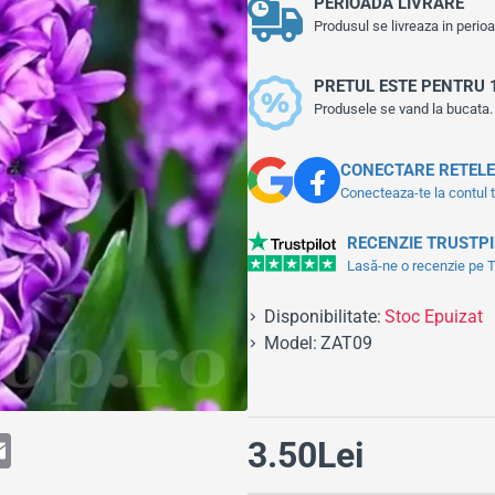
PERIOADA LIVRARE
Produsul se livreaza in peri
PRETUL ESTE PENTRU 
Produsele se vand la bucata.
CONECTARE RETELE
Conecteaza-te la contul 
RECENZIE TRUSTP
Lasă-ne o recenzie pe Tr
Disponibilitate:
Stoc Epuizat
Model:
ZAT09
E
3.50Lei
m
a
i