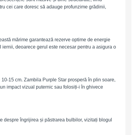
ntru cei care doresc să adauge profunzime grădinii,
Această mărime garantează rezerve optime de energie
l iernii, deoarece gerul este necesar pentru a asigura o
e 10-15 cm. Zambila Purple Star prosperă în plin soare,
n impact vizual puternic sau folosiți-i în ghivece
despre îngrijirea și păstrarea bulbilor, vizitați blogul