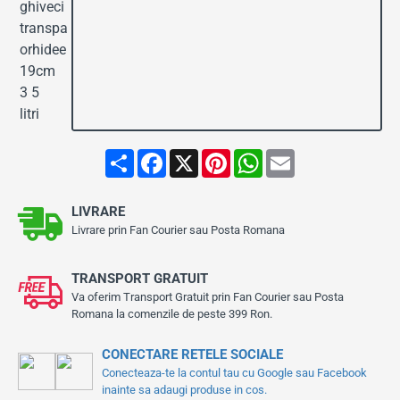
S
F
X
P
W
E
h
a
i
h
m
a
c
n
a
a
r
e
t
t
i
LIVRARE
e
b
e
s
l
o
r
A
Livrare prin Fan Courier sau Posta Romana
o
e
p
k
s
p
t
TRANSPORT GRATUIT
Va oferim Transport Gratuit prin Fan Courier sau Posta
Romana la comenzile de peste 399 Ron.
CONECTARE RETELE SOCIALE
Conecteaza-te la contul tau cu Google sau Facebook
inainte sa adaugi produse in cos.