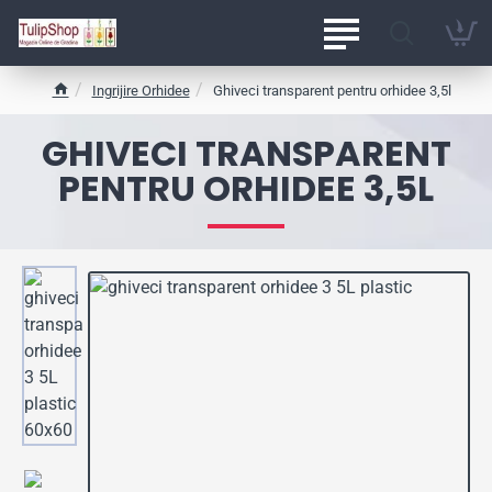
Ingrijire Orhidee
Ghiveci transparent pentru orhidee 3,5l
h
o
GHIVECI TRANSPARENT
m
e
PENTRU ORHIDEE 3,5L