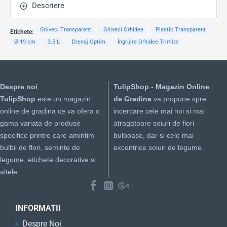
Descriere
Ghiveci Transparent
Ghiveci Orhidee
Plastic Transparent
Etichete:
Ø 19 cm
3.5 L
Drenaj Optim
Îngrijire Orhidee Trimite
Despre noi
TulipShop - Magazin Online
TulipShop
este un magazin
de Gradina
va propune spre
online de gradina ce va ofera o
incercare cele mai noi si mai
gama variata de produse
atragatoare soiuri de flori
specifice printre care amintim
bulboase, dar si cele mai
bulbii de flori, seminte de
excentrice soiuri de legume.
legume, etichete decorative si
altele.
INFORMATII
Despre Noi