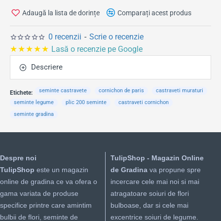
Adaugă la lista de dorințe
Comparați acest produs
0 recenzii
-
Scrie o recenzie
★★★★★
Lasă o recenzie pe Google
Descriere
seminte castravete
cornichon de paris
castraveti muraturi
Etichete:
seminte legume
plic 200 seminte
castraveti cornichon
seminte gradina
Despre noi
TulipShop - Magazin Online
TulipShop
este un magazin
de Gradina
va propune spre
online de gradina ce va ofera o
incercare cele mai noi si mai
gama variata de produse
atragatoare soiuri de flori
specifice printre care amintim
bulboase, dar si cele mai
bulbii de flori, seminte de
excentrice soiuri de legume.