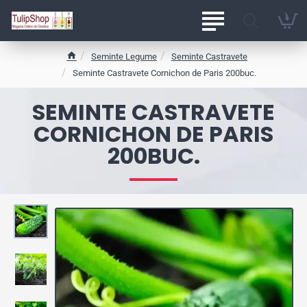
Seminte Legume
Seminte Castravete
h
Seminte Castravete Cornichon de Paris 200buc.
o
m
SEMINTE CASTRAVETE
e
CORNICHON DE PARIS
200BUC.