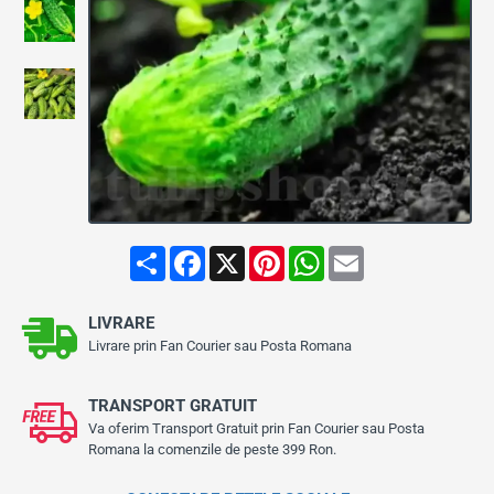
S
F
X
P
W
E
h
a
i
h
m
a
c
n
a
a
r
e
t
t
i
LIVRARE
e
b
e
s
l
o
r
A
Livrare prin Fan Courier sau Posta Romana
o
e
p
k
s
p
t
TRANSPORT GRATUIT
Va oferim Transport Gratuit prin Fan Courier sau Posta
Romana la comenzile de peste 399 Ron.