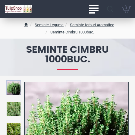
Seminte Legume
Seminte Ierburi Aromatice
h
Seminte Cimbru 1000buc.
o
m
SEMINTE CIMBRU
e
1000BUC.