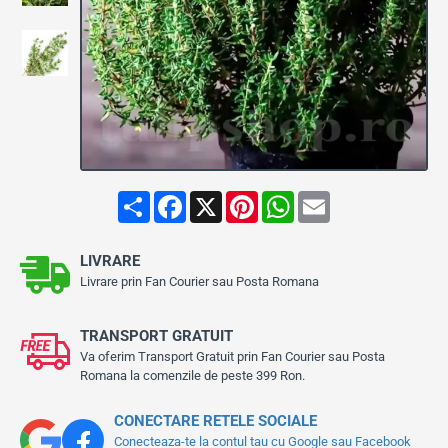
S
F
X
P
W
E
h
a
i
h
m
a
c
n
a
a
r
e
t
t
i
LIVRARE
e
b
e
s
l
o
r
A
Livrare prin Fan Courier sau Posta Romana
o
e
p
k
s
p
t
TRANSPORT GRATUIT
Va oferim Transport Gratuit prin Fan Courier sau Posta
Romana la comenzile de peste 399 Ron.
CONECTARE RETELE SOCIALE
Conecteaza-te la contul tau cu Google sau Facebook