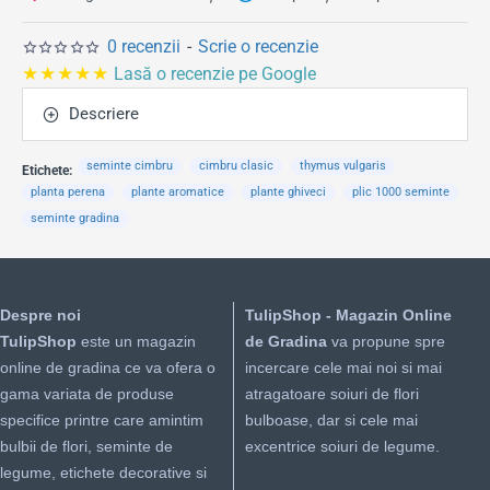
0 recenzii
-
Scrie o recenzie
★★★★★
Lasă o recenzie pe Google
Descriere
seminte cimbru
cimbru clasic
thymus vulgaris
Etichete:
planta perena
plante aromatice
plante ghiveci
plic 1000 seminte
seminte gradina
Despre noi
TulipShop - Magazin Online
TulipShop
este un magazin
de Gradina
va propune spre
online de gradina ce va ofera o
incercare cele mai noi si mai
gama variata de produse
atragatoare soiuri de flori
specifice printre care amintim
bulboase, dar si cele mai
bulbii de flori, seminte de
excentrice soiuri de legume.
legume, etichete decorative si