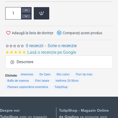
Adaugă la lista de dorințe
Comparați acest produs
0 recenzii
-
Scrie o recenzie
★★★★★
Lasă o recenzie pe Google
Descriere
Anemone
De Caen
Mix culori
Flori tip mac
Etichete:
Bulbi de toamna
Flori taiate
Inaltime 25-30cm
Plantare septembrie-noiembrie
TulipShop
Despre noi
TulipShop - Magazin Online
TulipShop
este un magazin
de Gradina
va propune spre