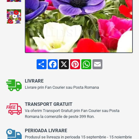
Stoc Epuizat
S
F
X
P
W
E
h
a
i
h
m
a
c
n
a
a
r
e
t
t
i
LIVRARE
e
b
e
s
l
o
r
A
Livrare prin Fan Courier sau Posta Romana
o
e
p
k
s
p
t
TRANSPORT GRATUIT
Va oferim Transport Gratuit prin Fan Courier sau Posta
Romana la comenzile de peste 399 Ron.
PERIOADA LIVRARE
Produsul se livreaza in perioada 15 septembrie - 15 noiembrie