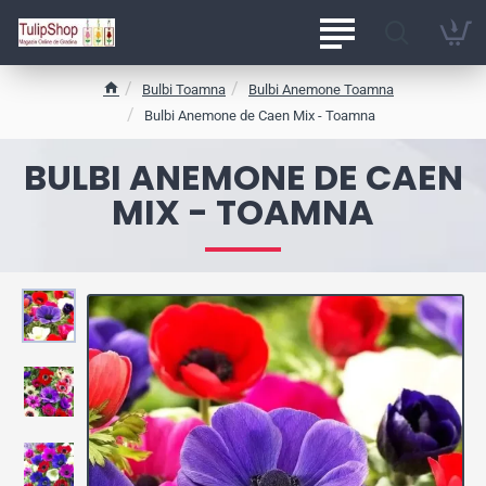
Bulbi Toamna
Bulbi Anemone Toamna
h
Bulbi Anemone de Caen Mix - Toamna
o
m
BULBI ANEMONE DE CAEN
e
MIX - TOAMNA