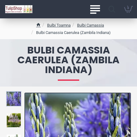
Bulbi Toamna
Bulbi Camassia
h
Bulbi Camassia Caerulea (Zambila Indiana)
o
m
BULBI CAMASSIA
e
CAERULEA (ZAMBILA
INDIANA)