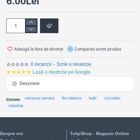
6.00Lei
Adaugă la lista de dorințe
Comparați acest produs
0 recenzii
-
Scrie o recenzie
★★★★★
Lasă o recenzie pe Google
Descriere
camassia caerulea
flori albastre
bulbi
crin indian
Etichete:
tulipshop
Despre noi
TulipShop - Magazin Online