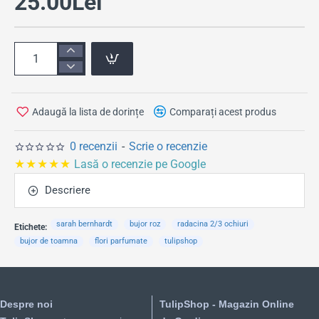
25.00Lei
Adaugă la lista de dorințe
Comparați acest produs
0 recenzii
-
Scrie o recenzie
★★★★★
Lasă o recenzie pe Google
Descriere
sarah bernhardt
bujor roz
radacina 2/3 ochiuri
Etichete:
bujor de toamna
flori parfumate
tulipshop
Despre noi
TulipShop - Magazin Online