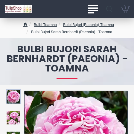
Bulbi Toamna
Bulbi Bujori (Paeonia) Toamna
h
Bulbi Bujori Sarah Bernhardt (Paeonia) - Toamna
o
m
BULBI BUJORI SARAH
e
BERNHARDT (PAEONIA) -
TOAMNA