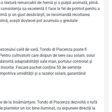
r-o textură remarcabil de fermă și o pulpă aromată, plină
consistența sa excelentă îl face la fel de potrivit pentru a
ptimă și un gust desăvârșit, se recomandă recoltarea
plină, acești dovlecei pot acumula o greutate
l sezonului cald de vară, Tondo di Piacenza poate fi
entru cultivatorii care dispun de sere sau solarii, soiul
datorită adaptabilității sale mari, portului controlat și
e însorite. Fiecare pachet conține 50 de semințe
potriva umidității și a razelor solare, garantând
 zile de la însămânțare. Tondo di Piacenza dezvoltă o tufă
e plantelor un loc bine iluminat, cu expunere directă la