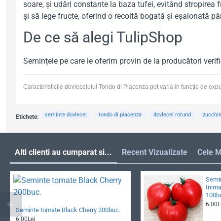
soare, și udări constante la baza tufei, evitând stropirea
și să lege fructe, oferind o recoltă bogată și eșalonată p
De ce să alegi TulipShop
Semințele pe care le oferim provin de la producători verif
Caracteristicile dovlecelului Tondo di Piacenza pot varia în funcție de expune
seminte dovlecei
tondo di piacenza
dovlecel rotund
zucchin
Etichete:
Alti clienti au cumparat si...
Recent Vizualizate
Cele M
Semi
Inima
100b
6.00L
Seminte tomate Black Cherry 200buc.
6.00Lei