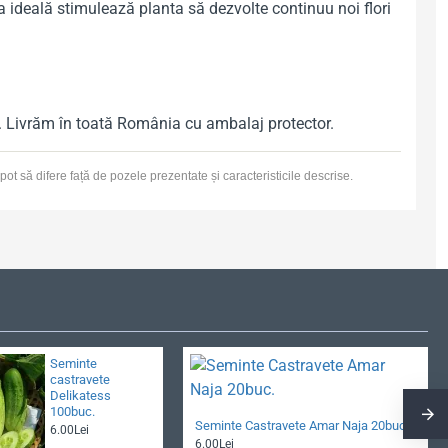
ea ideală stimulează planta să dezvolte continuu noi flori
tă. Livrăm în toată România cu ambalaj protector.
 pot să difere față de pozele prezentate și caracteristicile descrise.
Seminte
castravete
Delikatess
100buc.
Seminte Castravete Amar Naja 20buc.
6.00Lei
6.00Lei