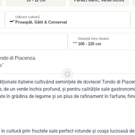
10 - 12 cm
Perfect sferic, Verde închis
Utilizare culinară
🍳
Proaspăt, Gătit & Conservat
Distanță între rânduri
↔️
100 - 120 cm
ondo di Piacenza.
a"
diționale italiene cultivând semințele de dovlecel Tondo di Piace
e, de un verde închis profund, și pentru calitățile sale gastronom
 în grădina de legume și un plus de rafinament în farfurie, fiind 
 cultură prin fructele sale perfect rotunde și coaja lucioasă de 