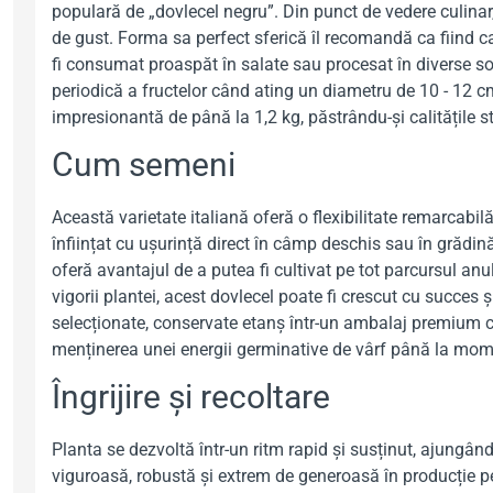
populară de „dovlecel negru”. Din punct de vedere culinar
de gust. Forma sa perfect sferică îl recomandă ca fiind can
fi consumat proaspăt în salate sau procesat în diverse so
periodică a fructelor când ating un diametru de 10 - 12 c
impresionantă de până la 1,2 kg, păstrându-și calitățile st
Cum semeni
Această varietate italiană oferă o flexibilitate remarcabil
înființat cu ușurință direct în câmp deschis sau în grădină
oferă avantajul de a putea fi cultivat pe tot parcursul anul
vigorii plantei, acest dovlecel poate fi crescut cu succes
selecționate, conservate etanș într-un ambalaj premium cu
menținerea unei energii germinative de vârf până la mom
Îngrijire și recoltare
Planta se dezvoltă într-un ritm rapid și susținut, ajungând
viguroasă, robustă și extrem de generoasă în producție pe 