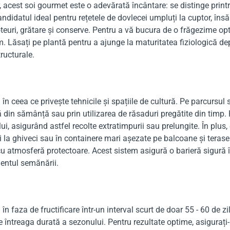
, acest soi gourmet este o adevărată încântare: se distinge print
didatul ideal pentru rețetele de dovlecei umpluți la cuptor, însă 
teuri, grătare și conserve. Pentru a vă bucura de o frăgezime o
m. Lăsați pe plantă pentru a ajunge la maturitatea fiziologică de
ructurale.
ă în ceea ce privește tehnicile și spațiile de cultură. Pe parcursu
 din sămânță sau prin utilizarea de răsaduri pregătite din timp. P
ui, asigurând astfel recolte extratimpurii sau prelungite. În plus, 
 și la ghiveci sau în containere mari așezate pe balcoane și teras
 atmosferă protectoare. Acest sistem asigură o barieră sigură îm
entul semănării.
 în faza de fructificare într-un interval scurt de doar 55 - 60 de
întreaga durată a sezonului. Pentru rezultate optime, asigurați-l