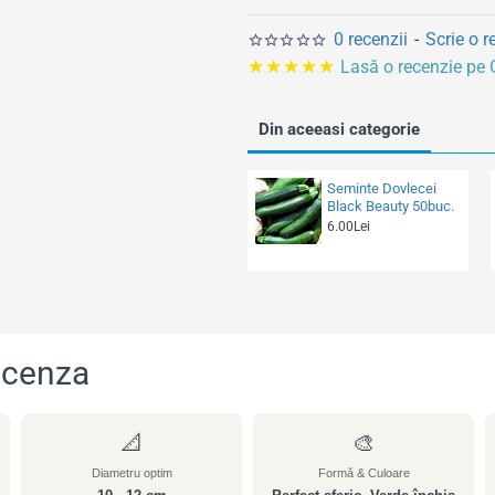
l
0 recenzii
-
Scrie o r
★★★★★
Lasă o recenzie pe
Din aceeasi categorie
Seminte Dovlecei
Black Beauty 50buc.
6.00Lei
acenza
📐
🎨
Diametru optim
Formă & Culoare