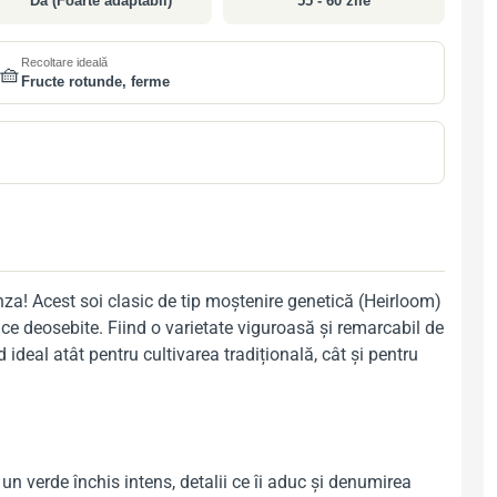
Da (Foarte adaptabil)
55 - 60 zile
Recoltare ideală
🧺
Fructe rotunde, ferme
nza! Acest soi clasic de tip moștenire genetică (Heirloom)
ice deosebite. Fiind o varietate viguroasă și remarcabil de
ideal atât pentru cultivarea tradițională, cât și pentru
un verde închis intens, detalii ce îi aduc și denumirea