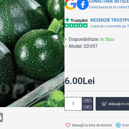
CONECTARE RETELE
Conecteaza-te la contul 
RECENZIE TRUSTP
Lasă-ne o recenzie pe Tr
Disponibilitate:
In Stoc
Model:
SDV07
6.00Lei
Adaugă in c
E
m
a
Adaugă la lista de dorințe
Comp
i