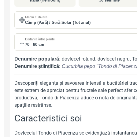
Italia (Heirloom)
50 semințe
Mediu cultivare
🌞
Câmp (Vară) / Seră-Solar (Tot anul)
Distanță între plante
↔️
70 - 80 cm
Denumire populară:
dovlecel rotund, dovlecel negru, T
Denumire științifică:
Cucurbita pepo "Tondo di Piacenz
Descoperiți eleganța și savoarea intensă a bucătăriei tra
este extrem de apreciat pentru fructele sale perfect sferic
productivă, Tondo di Piacenza aduce o notă de originalitate
spațiile restrânse.
Caracteristici soi
Dovlecelul Tondo di Piacenza se evidențiază instantaneu în