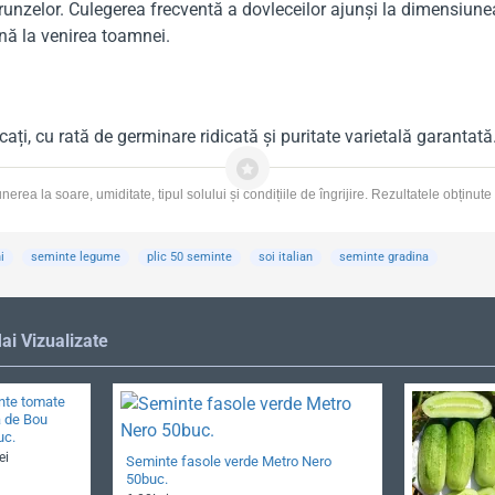
 frunzelor. Culegerea frecventă a dovleceilor ajunși la dimensiun
ână la venirea toamnei.
icați, cu rată de germinare ridicată și puritate varietală garanta
rea la soare, umiditate, tipul solului și condițiile de îngrijire. Rezultatele obținute
i
seminte legume
plic 50 seminte
soi italian
seminte gradina
ai Vizualizate
nte tomate
 de Bou
uc.
ei
Seminte fasole verde Metro Nero
50buc.