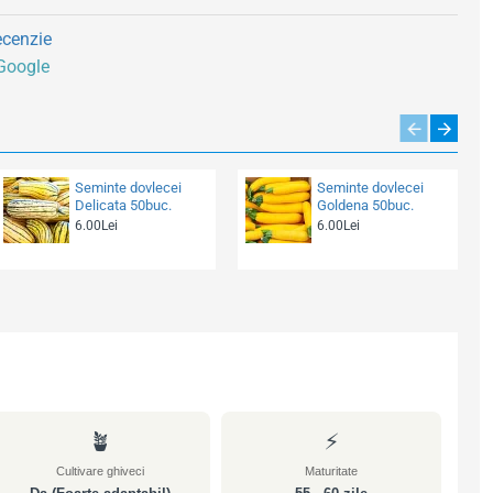
ecenzie
 Google
Seminte dovlecei
Seminte dovlecei
Delicata 50buc.
Goldena 50buc.
6.00Lei
6.00Lei
🪴
⚡
Cultivare ghiveci
Maturitate