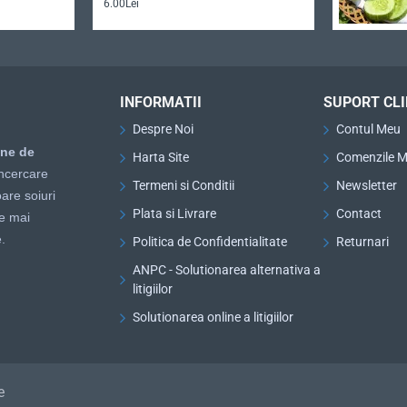
6.00Lei
INFORMATII
SUPORT CLI
Despre Noi
Contul Meu
ine de
Harta Site
Comenzile M
ncercare
Termeni si Conditii
Newsletter
are soiuri
Plata si Livrare
Contact
le mai
.
Politica de Confidentialitate
Returnari
ANPC - Solutionarea alternativa a
litigiilor
Solutionarea online a litigiilor
e