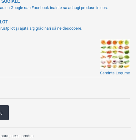
 SOCIALE
tau cu Google sau Facebook inainte sa adaugi produse in cos.
ILOT
ustpilot și ajută alți grădinari să ne descopere.
Seminte Legume
oş
arați acest produs