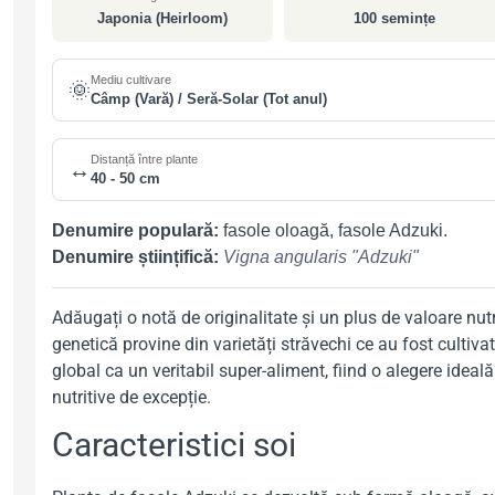
Japonia (Heirloom)
100 semințe
Mediu cultivare
🌞
Câmp (Vară) / Seră-Solar (Tot anul)
Distanță între plante
↔️
40 - 50 cm
Denumire populară:
fasole oloagă, fasole Adzuki.
Denumire științifică:
Vigna angularis "Adzuki"
Adăugați o notă de originalitate și un plus de valoare nu
genetică provine din varietăți străvechi ce au fost cultiva
global ca un veritabil super-aliment, fiind o alegere ideal
nutritive de excepție.
Caracteristici soi