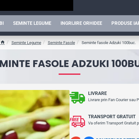
BI
SEMINTE LEGUME
INGRIJIRE ORHIDEE
PRODUSE I
Seminte Legume
Seminte Fasole
Seminte fasole Adzuki 100buc.
h
o
MINTE FASOLE ADZUKI 100B
m
e
LIVRARE
Livrare prin Fan Courier sau
TRANSPORT GRATUIT
Va oferim Transport Gratuit 