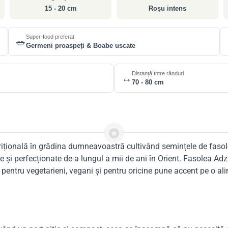
15 - 20 cm
Roșu intens
Super-food preferat
🥗
Germeni proaspeți & Boabe uscate
Distanță între rânduri
↔️
70 - 80 cm
trițională în grădina dumneavoastră cultivând semințele de fasol
te și perfecționate de-a lungul a mii de ani în Orient. Fasolea Ad
ă pentru vegetarieni, vegani și pentru oricine pune accent pe o al