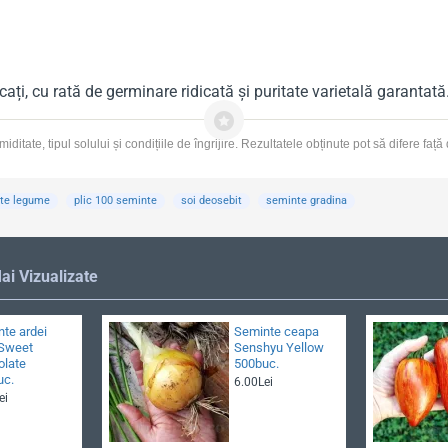
icați, cu rată de germinare ridicată și puritate varietală garanta
ditate, tipul solului și condițiile de îngrijire. Rezultatele obținute pot să difere faț
te legume
plic 100 seminte
soi deosebit
seminte gradina
ai Vizualizate
te ardei
Seminte ceapa
 Sweet
Senshyu Yellow
olate
500buc.
uc.
6.00Lei
ei