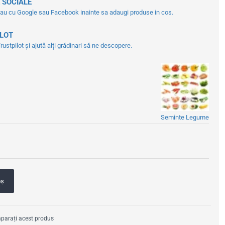
 SOCIALE
tau cu Google sau Facebook inainte sa adaugi produse in cos.
ILOT
ustpilot și ajută alți grădinari să ne descopere.
Seminte Legume
oş
arați acest produs