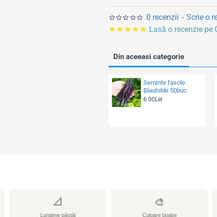
l
0 recenzii
-
Scrie o r
★★★★★
Lasă o recenzie pe
Din aceeasi categorie
Seminte fasole
Blauhilde 50buc.
6.00Lei
📐
🎨
Lungime păstăi
Culoare boabe