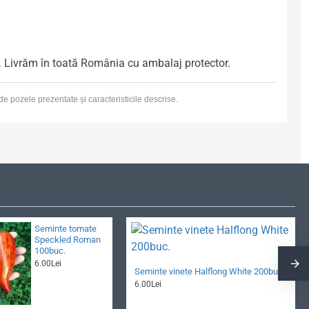
tă. Livrăm în toată România cu ambalaj protector.
ă de pozele prezentate și caracteristicile descrise.
Seminte tomate
Speckled Roman
100buc.
6.00Lei
Seminte vinete Halflong White 200buc.
6.00Lei