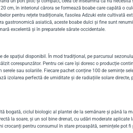
ând un port pitic și compact, ceea ce înseamnă că nu necesită si
20 cm, în interiorul cărora se formează boabe care capătă o culo
belor pentru rețete tradiționale, fasolea Adzuki este cultivată e
ra gastronomică asiatică, aceste boabe dulci și fine sunt renumite
ulinară excelentă și în preparatele sărate occidentale.
ție de spațiul disponibil. În mod tradițional, pe parcursul sezonul
lzit corespunzător. Pentru cei care își doresc o producție contin
 serele sau solariile. Fiecare pachet conține 100 de semințe sel
ă izolarea perfectă de umiditate și de radiațiile solare directe
tă bogată, ciclul biologic al plantei de la semănare și până la ma
tă la soare, și un sol bine drenat, cu udări moderate aplicate la 
 crocanți pentru consumul în stare proaspătă, semințele pot fi 