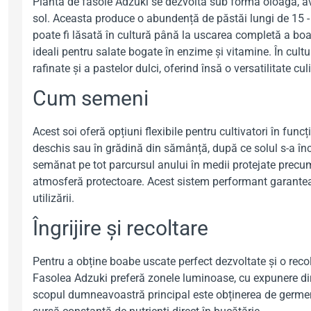
Planta de fasole Adzuki se dezvoltă sub formă oloagă, av
sol. Aceasta produce o abundență de păstăi lungi de 15 - 
poate fi lăsată în cultură până la uscarea completă a boa
ideali pentru salate bogate în enzime și vitamine. În cultu
rafinate și a pastelor dulci, oferind însă o versatilitate c
Cum semeni
Acest soi oferă opțiuni flexibile pentru cultivatori în func
deschis sau în grădină din sămânță, după ce solul s-a încă
semănat pe tot parcursul anului în medii protejate precum
atmosferă protectoare. Acest sistem performant garanteaz
utilizării.
Îngrijire și recoltare
Pentru a obține boabe uscate perfect dezvoltate și o recol
Fasolea Adzuki preferă zonele luminoase, cu expunere direc
scopul dumneavoastră principal este obținerea de germeni