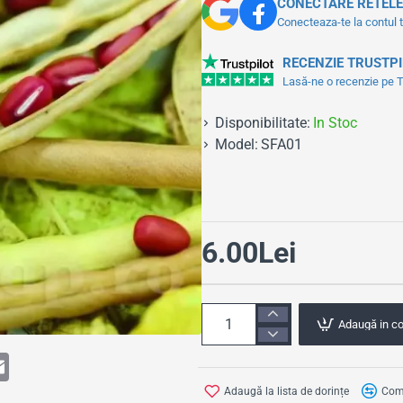
CONECTARE RETELE
Conecteaza-te la contul 
RECENZIE TRUSTP
Lasă-ne o recenzie pe Tr
Disponibilitate:
In Stoc
Model:
SFA01
6.00Lei
Adaugă in c
E
m
a
Adaugă la lista de dorințe
Comp
i