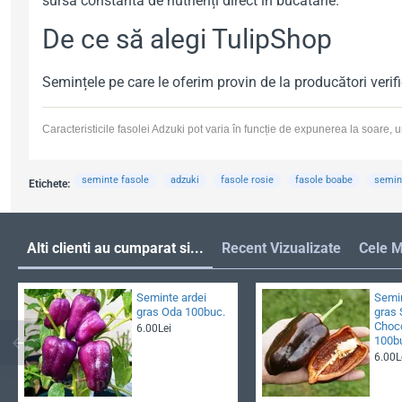
sursă constantă de nutrienți direct în bucătărie.
De ce să alegi TulipShop
Semințele pe care le oferim provin de la producători verif
Caracteristicile fasolei Adzuki pot varia în funcție de expunerea la soare, umi
seminte fasole
adzuki
fasole rosie
fasole boabe
semin
Etichete:
Alti clienti au cumparat si...
Recent Vizualizate
Cele M
Seminte ardei
Semin
gras Oda 100buc.
gras
Choc
6.00Lei
100b
6.00L