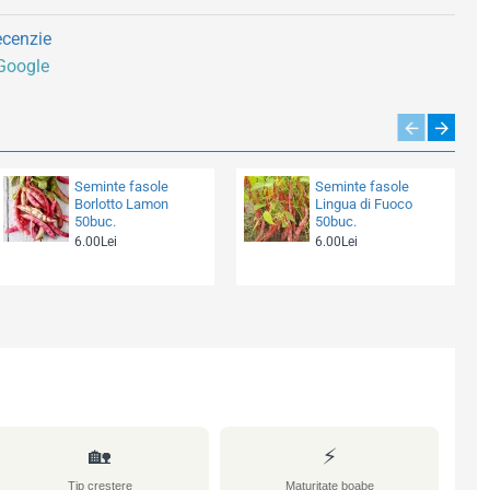
ecenzie
 Google
Seminte fasole
Seminte fasole
Borlotto Lamon
Lingua di Fuoco
50buc.
50buc.
6.00Lei
6.00Lei
🏡
⚡
Tip creștere
Maturitate boabe