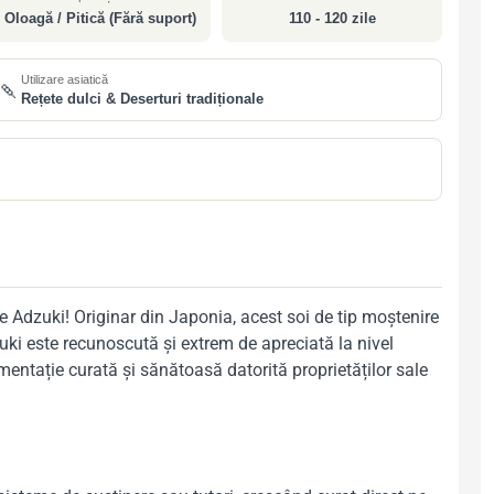
Oloagă / Pitică (Fără suport)
110 - 120 zile
Utilizare asiatică
🍡
Rețete dulci & Deserturi tradiționale
e Adzuki! Originar din Japonia, acest soi de tip moștenire
zuki este recunoscută și extrem de apreciată la nivel
imentație curată și sănătoasă datorită proprietăților sale