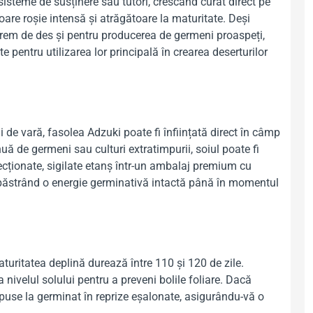
steme de susținere sau tutori, crescând curat direct pe
are roșie intensă și atrăgătoare la maturitate. Deși
xtrem de des și pentru producerea de germeni proaspeți,
 pentru utilizarea lor principală în crearea deserturilor
ui de vară, fasolea Adzuki poate fi înființată direct în câmp
uă de germeni sau culturi extratimpurii, soiul poate fi
ecționate, sigilate etanș într-un ambalaj premium cu
, păstrând o energie germinativă intactă până în momentul
turitatea deplină durează între 110 și 120 de zile.
nivelul solului pentru a preveni bolile foliare. Dacă
puse la germinat în reprize eșalonate, asigurându-vă o