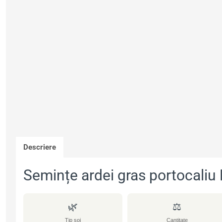
e
b
e
s
o
r
A
o
e
p
k
s
p
t
Descriere
Semințe ardei gras portocali
🌿
⚖
Tip soi
Cantitate