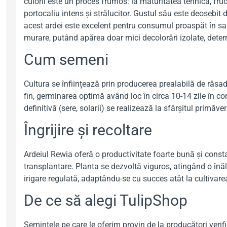
culorii este un proces frumos: la maturitatea tehnică, fr
portocaliu intens și strălucitor. Gustul său este deosebit 
acest ardei este excelent pentru consumul proaspăt în sal
murare, putând apărea doar mici decolorări izolate, determ
Cum semeni
Cultura se înființează prin producerea prealabilă de răsadur
fin, germinarea optimă având loc în circa 10-14 zile în con
definitivă (sere, solarii) se realizează la sfârșitul primăve
Îngrijire și recoltare
Ardeiul Rewia oferă o productivitate foarte bună și const
transplantare. Planta se dezvoltă viguros, atingând o înă
irigare regulată, adaptându-se cu succes atât la cultivarea
De ce să alegi TulipShop
Semințele pe care le oferim provin de la producători verif