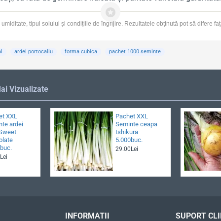
miditate, tipul solului și condițiile de îngrijire. Rezultatele obținută pot să difere fa
l
ardei portocaliu
forma cubica
pachet 1000 seminte
ai Vizualizate
et XXL
Pachet XXL
te ardei
Seminte ceapa
 Sweet
Ishikura
olate
5.000buc.
buc.
29.00Lei
Lei
INFORMATII
SUPORT CLI