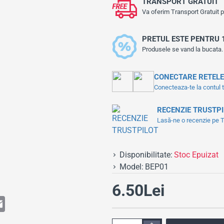
TRANSPORT GRATUIT
Va oferim Transport Gratuit 
PRETUL ESTE PENTRU 
Produsele se vand la bucata.
CONECTARE RETELE
Conecteaza-te la contul 
RECENZIE TRUSTP
Lasă-ne o recenzie pe Tr
Disponibilitate:
Stoc Epuizat
Model:
BEP01
6.50Lei
E
m
a
i