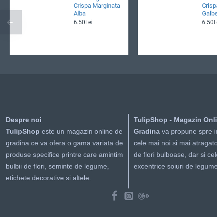
Crispa Marginata
Crisp
Alba
Galb
6.50Lei
6.50L
Despre noi
TulipShop - Magazin Onl
TulipShop
este un magazin online de
Gradina
va propune spre i
gradina ce va ofera o gama variata de
cele mai noi si mai atragato
produse specifice printre care amintim
de flori bulboase, dar si ce
bulbii de flori, seminte de legume,
excentrice soiuri de legume
etichete decorative si altele.