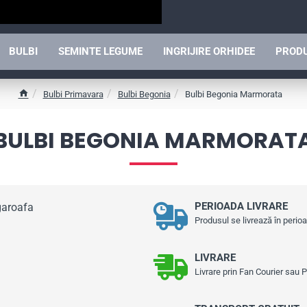
BULBI
SEMINTE LEGUME
INGRIJIRE ORHIDEE
PRODU
Bulbi Primavara
Bulbi Begonia
Bulbi Begonia Marmorata
h
o
BULBI BEGONIA MARMORAT
m
e
PERIOADA LIVRARE
Produsul se livrează în perio
LIVRARE
Livrare prin Fan Courier sau