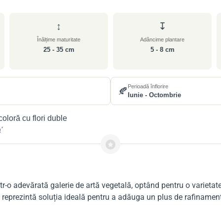
↕
↧
Înălțime maturitate
Adâncime plantare
25 - 35 cm
5 - 8 cm
Perioadă înflorire
🍂
Iunie - Octombrie
loră cu flori duble
'
tr-o adevărată galerie de artă vegetală, optând pentru o varieta
și reprezintă soluția ideală pentru a adăuga un plus de rafinamen