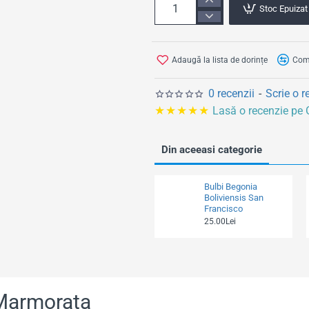
Stoc Epuizat
l
Adaugă la lista de dorințe
Comp
0 recenzii
-
Scrie o r
★★★★★
Lasă o recenzie pe
Din aceeasi categorie
Bulbi Begonia
Boliviensis San
Francisco
25.00Lei
 Marmorata