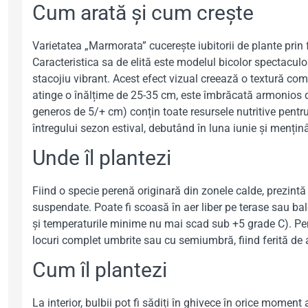
Cum arată și cum crește
Varietatea „Marmorata” cucerește iubitorii de plante prin f
Caracteristica sa de elită este modelul bicolor spectaculos
stacojiu vibrant. Acest efect vizual creează o textură com
atinge o înălțime de 25-35 cm, este îmbrăcată armonios de
generos de 5/+ cm) conțin toate resursele nutritive pentru
întregului sezon estival, debutând în luna iunie și mențin
Unde îl plantezi
Fiind o specie perenă originară din zonele calde, prezintă 
suspendate. Poate fi scoasă în aer liber pe terase sau ba
și temperaturile minime nu mai scad sub +5 grade C). Pen
locuri complet umbrite sau cu semiumbră, fiind ferită de arș
Cum îl plantezi
La interior, bulbii pot fi sădiți în ghivece în orice moment 