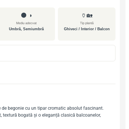
🌑 ◑
🏺🏡
Mediu adecvat
Tip plantă
Umbră, Semiumbră
Ghiveci / Interior / Balcon
te de begonie cu un tipar cromatic absolut fascinant.
t, textură bogată și o eleganță clasică balcoanelor,