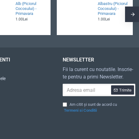
Alb (Piciorul
Albastru (Piciorul
Cocosului) -
Cocosului) -
Primavara
Primavara
1.00Lei
1.00Lei
ENTI
NEWSLETTER
Fii la curent cu noutatile. Inscrie-
te pentru a primi Newsletter.
ele
Adresa
Trimite
email
Am citit și sunt de acord cu
Termeni si Conditii