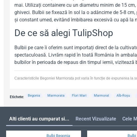
mai. Utilizați containere cu un diametru minim de 15 cm, as
ghiveci. Bulbii se fixează în sol la o adâncime de 5-8 c
și constant umed, evitând îmbibarea excesivă cu apă la ni
De ce să alegi TulipShop
Bulbii pe care îi oferim sunt importați direct de la cultivat
spectaculoasă. Livrăm rapid în toată România în ambalaje 
bulbilor în perioada de repaus din timpul iernii, vizitează
Caracteristicile Begoniei Marmorata pot varia în funcție de expunerea la soare
Begonia
Marmorata
Flori Mari
Marmorat
Alb-Roșu
Etichete:
Alti clienti au cumparat si...
Recent Vizualizate
Cele M
Bulbi Begonia
Bulbi