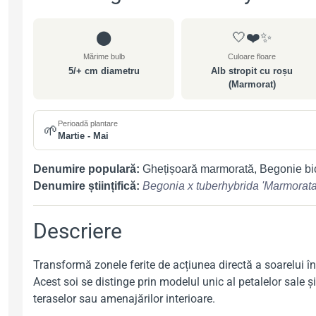
⬤
🤍❤️✨
Mărime bulb
Culoare floare
5/+ cm diametru
Alb stropit cu roșu
(Marmorat)
Perioadă plantare
🌱
Martie - Mai
Denumire populară:
Ghețișoară marmorată, Begonie bico
Denumire științifică:
Begonia x tuberhybrida 'Marmorata
Descriere
Transformă zonele ferite de acțiunea directă a soarelui în
Acest soi se distinge prin modelul unic al petalelor sale 
teraselor sau amenajărilor interioare.