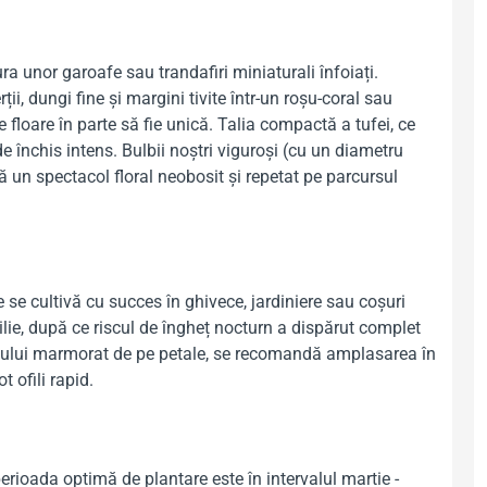
ra unor garoafe sau trandafiri miniaturali înfoiați.
i, dungi fine și margini tivite într-un roșu-coral sau
 floare în parte să fie unică. Talia compactă a tufei, ce
 închis intens. Bulbii noștri viguroși (cu un diametru
ă un spectacol floral neobosit și repetat pe parcursul
e se cultivă cu succes în ghivece, jardiniere sau coșuri
lie, după ce riscul de îngheț nocturn a dispărut complet
senului marmorat de pe petale, se recomandă amplasarea în
 ofili rapid.
 perioada optimă de plantare este în intervalul martie -