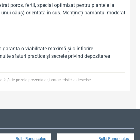
rat poros, fertil, special optimizat pentru plantele la
e unui căuș) orientată în sus. Mențineți pământul moderat
 a garanta o viabilitate maximă și o înflorire
lte sfaturi practice și secrete privind depozitarea
re față de pozele prezentate și caracteristicile descrise.
Bulbi Ranunculus
Bulbi Ranunculus