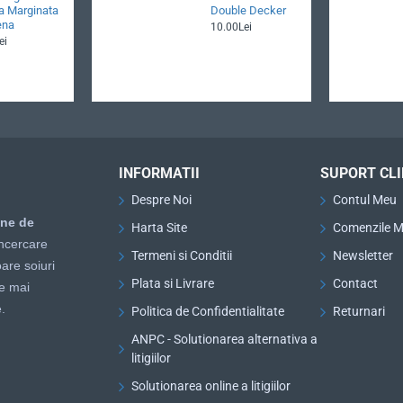
a Marginata
Double Decker
ena
10.00Lei
ei
INFORMATII
SUPORT CLI
Despre Noi
Contul Meu
ine de
Harta Site
Comenzile M
ncercare
Termeni si Conditii
Newsletter
are soiuri
Plata si Livrare
Contact
le mai
.
Politica de Confidentialitate
Returnari
ANPC - Solutionarea alternativa a
litigiilor
Solutionarea online a litigiilor