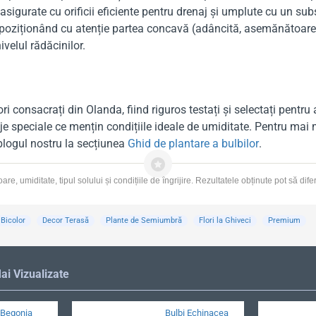
igurate cu orificii eficiente pentru drenaj și umplute cu un subst
m, poziționând cu atenție partea concavă (adâncită, asemănătoar
velul rădăcinilor.
ori consacrați din Olanda, fiind riguros testați și selectați pentru
speciale ce mențin condițiile ideale de umiditate. Pentru mai mu
 blogul nostru la secțiunea
Ghid de plantare a bulbilor
.
, umiditate, tipul solului și condițiile de îngrijire. Rezultatele obținute pot să dife
Bicolor
Decor Terasă
Plante de Semiumbră
Flori la Ghiveci
Premium
ai Vizualizate
 Begonia
Bulbi Echinacea