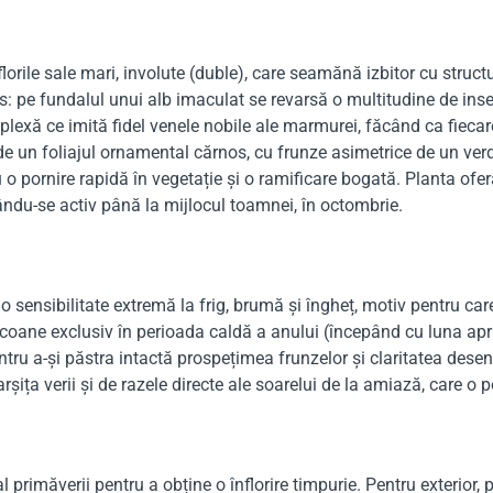
lorile sale mari, involute (duble), care seamănă izbitor cu structu
: pe fundalul unui alb imaculat se revarsă o multitudine de inserți
plexă ce imită fidel venele nobile ale marmurei, făcând ca fiecare
 un foliajul ornamental cărnos, cu frunze asimetrice de un verde
 o pornire rapidă în vegetație și o ramificare bogată. Planta ofer
ându-se activ până la mijlocul toamnei, în octombrie.
o sensibilitate extremă la frig, brumă și îngheț, motiv pentru car
lcoane exclusiv în perioada caldă a anului (începând cu luna apri
tru a-și păstra intactă prospețimea frunzelor și claritatea de
ița verii și de razele directe ale soarelui de la amiază, care o pot
al primăverii pentru a obține o înflorire timpurie. Pentru exterior,