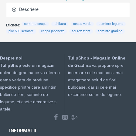
Descriere
seminte ceapa
ishikura
ceapa verde
seminte legume
Etichete:
plic 500 seminte
ceapa japoneza
soi rezistent
seminte gradina
Despre noi
TulipShop - Magazin Online
TulipShop
este un magazin
de Gradina
va propune spre
online de gradina ce va ofera o
incercare cele mai noi si mai
gama variata de produse
atragatoare soiuri de flori
specifice printre care amintim
bulboase, dar si cele mai
bulbii de flori, seminte de
excentrice soiuri de legume.
legume, etichete decorative si
altele.
INFORMATII