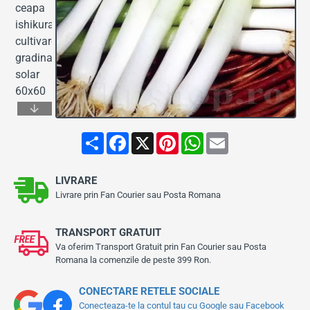
S
F
X
P
W
E
h
a
i
h
m
a
c
n
a
a
r
e
t
t
i
LIVRARE
e
b
e
s
l
o
r
A
Livrare prin Fan Courier sau Posta Romana
o
e
p
k
s
p
t
TRANSPORT GRATUIT
Va oferim Transport Gratuit prin Fan Courier sau Posta
Romana la comenzile de peste 399 Ron.
CONECTARE RETELE SOCIALE
Conecteaza-te la contul tau cu Google sau Facebook