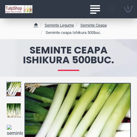
Seminte Legume
Seminte Ceapa
h
Seminte ceapa Ishikura 500buc.
o
m
SEMINTE CEAPA
e
ISHIKURA 500BUC.