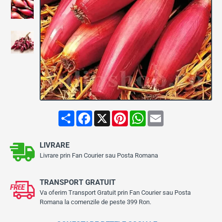
S
F
X
P
W
E
h
a
i
h
m
a
c
n
a
a
r
e
t
t
i
LIVRARE
e
b
e
s
l
o
r
A
Livrare prin Fan Courier sau Posta Romana
o
e
p
k
s
p
t
TRANSPORT GRATUIT
Va oferim Transport Gratuit prin Fan Courier sau Posta
Romana la comenzile de peste 399 Ron.