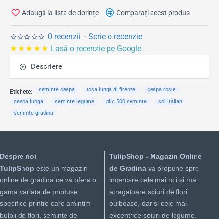
Adaugă la lista de dorințe
Comparați acest produs
0 recenzii
-
Scrie o recenzie
★★★★★
Lasă o recenzie pe Google
Descriere
seminte ceapa
rosa lunga di firenze
ceapa rosie
Etichete:
ceapa lunga
seminte legume
plic 500 seminte
soi italian
seminte gradina
Despre noi
TulipShop - Magazin Online
TulipShop
este un magazin
de Gradina
va propune spre
online de gradina ce va ofera o
incercare cele mai noi si mai
gama variata de produse
atragatoare soiuri de flori
specifice printre care amintim
bulboase, dar si cele mai
bulbii de flori, seminte de
excentrice soiuri de legume.