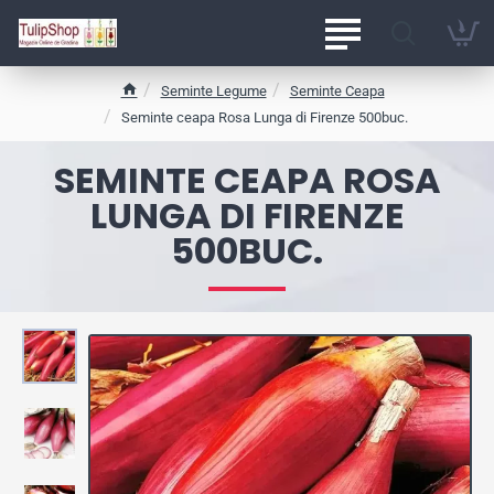
Seminte Legume
Seminte Ceapa
h
Seminte ceapa Rosa Lunga di Firenze 500buc.
o
m
SEMINTE CEAPA ROSA
e
LUNGA DI FIRENZE
500BUC.