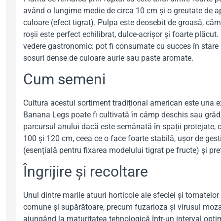
având o lungime medie de circa 10 cm și o greutate de ap
culoare (efect tigrat). Pulpa este deosebit de groasă, că
roșii este perfect echilibrat, dulce-acrișor și foarte plă
vedere gastronomic: pot fi consumate cu succes în stare 
sosuri dense de culoare aurie sau paste aromate.
Cum semeni
Cultura acestui sortiment tradițional american este una e
Banana Legs poate fi cultivată în câmp deschis sau grădini
parcursul anului dacă este semănată în spații protejate, c
100 și 120 cm, ceea ce o face foarte stabilă, ușor de gest
(esențială pentru fixarea modelului tigrat pe fructe) și pre
Îngrijire și recoltare
Unul dintre marile atuuri horticole ale sfeclei și tomatel
comune și supărătoare, precum fuzarioza și virusul mozaic
ajungând la maturitatea tehnologică într-un interval opti