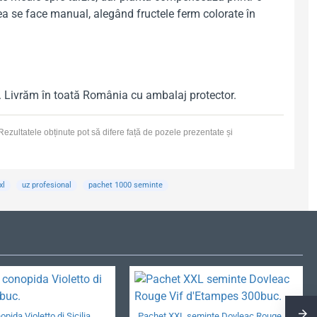
rea se face manual, alegând fructele ferm colorate în
tă. Livrăm în toată România cu ambalaj protector.
Rezultatele obținute pot să difere față de pozele prezentate și
xl
uz profesional
pachet 1000 seminte
pida Violetto di Sicilia
Pachet XXL seminte Dovleac Rouge