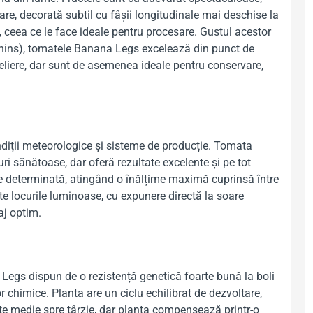
e, decorată subtil cu fâșii longitudinale mai deschise la
 ceea ce le face ideale pentru procesare. Gustul acestor
ocyanins), tomatele Banana Legs excelează din punct de
eliere, dar sunt de asemenea ideale pentru conservare,
ndiții meteorologice și sisteme de producție. Tomata
ri sănătoase, dar oferă rezultate excelente și pe tot
ere determinată, atingând o înălțime maximă cuprinsă între
ște locurile luminoase, cu expunere directă la soare
aj optim.
 Legs dispun de o rezistență genetică foarte bună la boli
chimice. Planta are un ciclu echilibrat de dezvoltare,
ste medie spre târzie, dar planta compensează printr-o