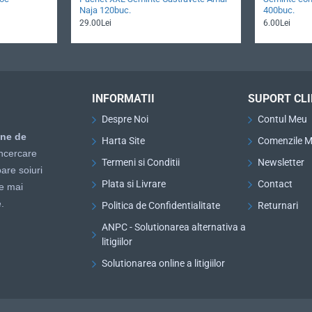
Naja 120buc.
400buc.
29.00Lei
6.00Lei
INFORMATII
SUPORT CLI
Despre Noi
Contul Meu
ine de
Harta Site
Comenzile M
ncercare
Termeni si Conditii
Newsletter
are soiuri
Plata si Livrare
Contact
le mai
.
Politica de Confidentialitate
Returnari
ANPC - Solutionarea alternativa a
litigiilor
Solutionarea online a litigiilor