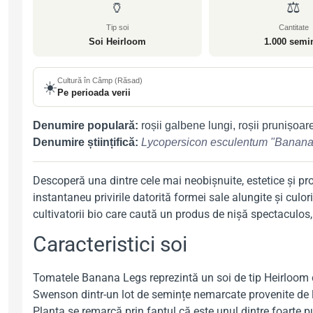
🏺
⚖️
Tip soi
Cantitate
Soi Heirloom
1.000 semi
Cultură în Câmp (Răsad)
☀️
Pe perioada verii
Denumire populară:
roșii galbene lungi, roșii prunișoa
Denumire științifică:
Lycopersicon esculentum "Banana
Descoperă una dintre cele mai neobișnuite, estetice și pr
instantaneu privirile datorită formei sale alungite și culo
cultivatorii bio care caută un produs de nișă spectaculos, 
Caracteristici soi
Tomatele Banana Legs reprezintă un soi de tip Heirloom cu
Swenson dintr-un lot de semințe nemarcate provenite de la 
Planta se remarcă prin faptul că este unul dintre foarte 