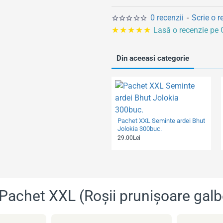
l
0 recenzii
-
Scrie o r
★★★★★
Lasă o recenzie pe
Din aceeasi categorie
Pachet XXL Seminte ardei Bhut
Jolokia 300buc.
29.00Lei
achet XXL (Roșii prunișoare galb