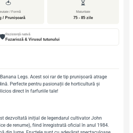
🍅
⏳
eutate / Formă
Maturitate
g / Prunișoară
75 - 85 zile
Rezistență nativă
🛡️
Fuzarioză & Virusul tutunului
 Banana Legs. Acest soi rar de tip prunișoară atrage
ină. Perfecte pentru pasionații de horticultură și
ios direct în farfuriile tale!
t dezvoltată inițial de legendarul cultivator John
e de renume), fiind înregistrată oficial în anul 1984.
enă din lume. Fructele sunt cu adevărat spectaculoase,