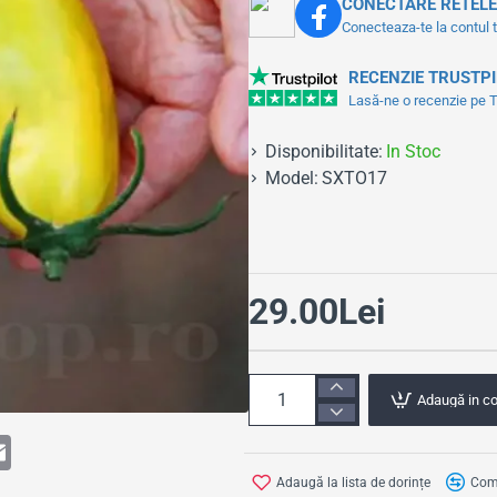
CONECTARE RETELE
Conecteaza-te la contul 
RECENZIE TRUSTP
Lasă-ne o recenzie pe Tr
Disponibilitate:
In Stoc
Model:
SXTO17
29.00Lei
Adaugă in c
E
m
a
Adaugă la lista de dorințe
Comp
i