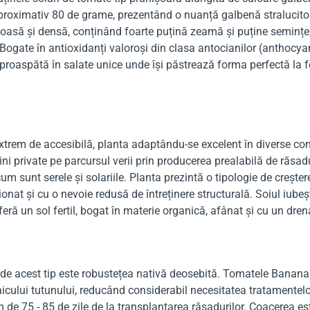
roximativ 80 de grame, prezentând o nuanță galbenă stralucitoar
rnoasă și densă, conținând foarte puțină zeamă și puține semințe,
cut. Bogate în antioxidanți valoroși din clasa antocianilor (anth
proaspătă în salate unice unde își păstrează forma perfectă la f
xtrem de accesibilă, planta adaptându-se excelent în diverse co
 private pe parcursul verii prin producerea prealabilă de răsadu
um sunt serele și solariile. Planta prezintă o tipologie de creșt
ionat și cu o nevoie redusă de întreținere structurală. Soiul iube
feră un sol fertil, bogat în materie organică, afânat și cu un dren
or de acest tip este robustețea nativă deosebită. Tomatele Banana
ului tutunului, reducând considerabil necesitatea tratamentelor 
m de 75 - 85 de zile de la transplantarea răsadurilor. Coacerea e