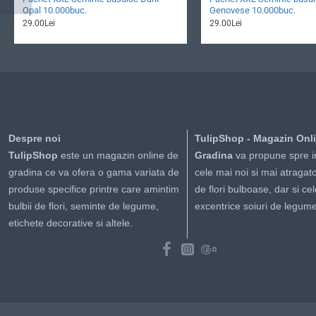
Opal 10.000buc.
Genovese 10.000buc.
29.00Lei
29.00Lei
Despre noi
TulipShop - Magazin Onl
TulipShop
este un magazin online de
Gradina
va propune spre i
gradina ce va ofera o gama variata de
cele mai noi si mai atragato
produse specifice printre care amintim
de flori bulboase, dar si ce
bulbii de flori, seminte de legume,
excentrice soiuri de legume
etichete decorative si altele.