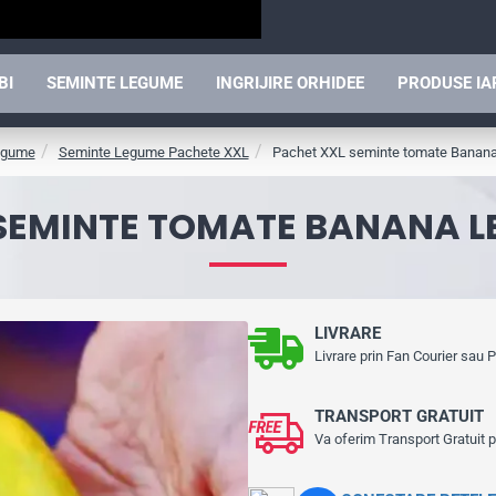
BI
SEMINTE LEGUME
INGRIJIRE ORHIDEE
PRODUSE I
egume
Seminte Legume Pachete XXL
Pachet XXL seminte tomate Banana
SEMINTE TOMATE BANANA LE
LIVRARE
Livrare prin Fan Courier sau
TRANSPORT GRATUIT
Va oferim Transport Gratuit 