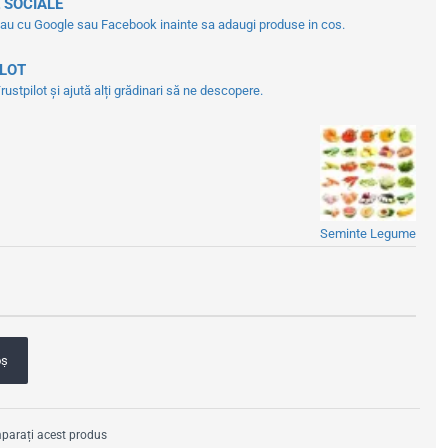
 SOCIALE
tau cu Google sau Facebook inainte sa adaugi produse in cos.
ILOT
ustpilot și ajută alți grădinari să ne descopere.
Seminte Legume
oş
arați acest produs