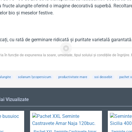
 cu fructe alungite oferind o imagine decorativă superbă. Recolta
lor bio și meselor festive.
icați, cu rată de germinare ridicată și puritate varietală garanta
n funcție de expunerea la soare, umiditate, tipul solului și condițiile de îngrijire. 
alungite
solanum lycopersicum
productivitate mare
soi deosebit
pachet x
ai Vizualizate
ioc
Pachet XXL Seminte Castravete Amar
Seminte cono