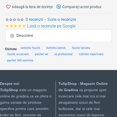
Adaugă la lista de dorințe
Comparați acest produs
0 recenzii
-
Scrie o recenzie
★★★★★
Lasă o recenzie pe Google
Descriere
seminte fasole
borlotto lamon
fasole tarcata
Etichete:
fasole urcatoare
pachet xxl
uz profesional
calitate superioara
pachet 300 seminte
Despre noi
TulipShop - Magazin Online
TulipShop
este un magazin
de Gradina
va propune spre
online de gradina ce va ofera o
incercare cele mai noi si mai
gama variata de produse
atragatoare soiuri de flori
specifice printre care amintim
bulboase, dar si cele mai
bulbii de flori, seminte de
excentrice soiuri de legume.