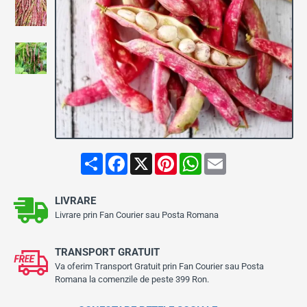
S
F
X
P
W
E
h
a
i
h
m
a
c
n
a
a
r
e
t
t
i
LIVRARE
e
b
e
s
l
o
r
A
Livrare prin Fan Courier sau Posta Romana
o
e
p
k
s
p
t
TRANSPORT GRATUIT
Va oferim Transport Gratuit prin Fan Courier sau Posta
Romana la comenzile de peste 399 Ron.