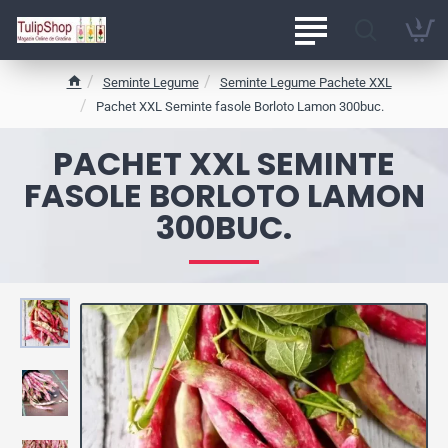
Seminte Legume
Seminte Legume Pachete XXL
h
Pachet XXL Seminte fasole Borloto Lamon 300buc.
o
m
PACHET XXL SEMINTE
e
FASOLE BORLOTO LAMON
300BUC.