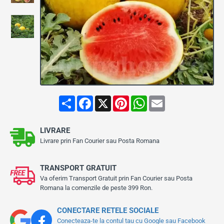
S
F
X
P
W
E
h
a
i
h
m
a
c
n
a
a
r
e
t
t
i
LIVRARE
e
b
e
s
l
o
r
A
Livrare prin Fan Courier sau Posta Romana
o
e
p
k
s
p
t
TRANSPORT GRATUIT
Va oferim Transport Gratuit prin Fan Courier sau Posta
Romana la comenzile de peste 399 Ron.
CONECTARE RETELE SOCIALE
Conecteaza-te la contul tau cu Google sau Facebook