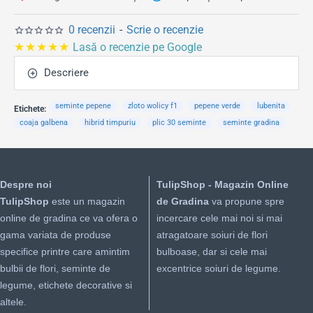
0 recenzii
-
Scrie o recenzie
★★★★★
Lasă o recenzie pe Google
Descriere
seminte pepene
zloto wolicy f1
pepene verde
lubenita
Etichete:
coaja galbena
hibrid timpuriu
plic 30 seminte
seminte gradina
Despre noi
TulipShop - Magazin Online
TulipShop
este un magazin
de Gradina
va propune spre
online de gradina ce va ofera o
incercare cele mai noi si mai
gama variata de produse
atragatoare soiuri de flori
specifice printre care amintim
bulboase, dar si cele mai
bulbii de flori, seminte de
excentrice soiuri de legume.
legume, etichete decorative si
altele.