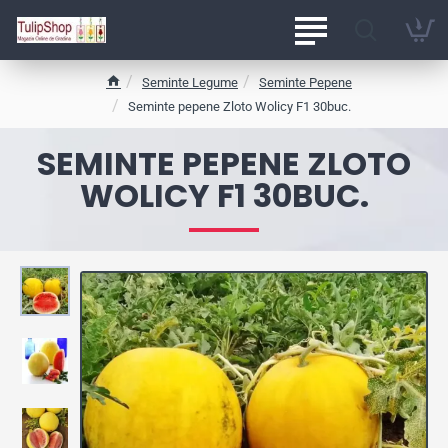
Seminte Legume
Seminte Pepene
h
Seminte pepene Zloto Wolicy F1 30buc.
o
m
SEMINTE PEPENE ZLOTO
e
WOLICY F1 30BUC.