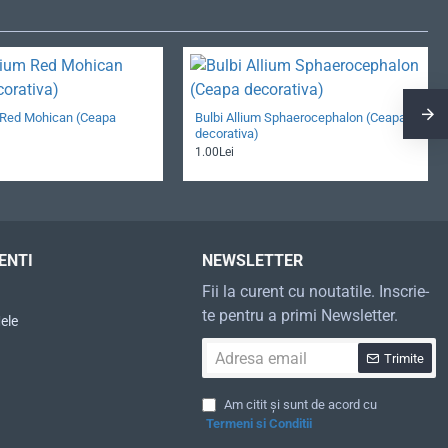
m Red Mohican (Ceapa
Bulbi Allium Sphaerocephalon (Ceapa
decorativa)
1.00Lei
ENTI
NEWSLETTER
Fii la curent cu noutatile. Inscrie-
te pentru a primi Newsletter.
ele
Adresa
Trimite
email
Am citit și sunt de acord cu
Termeni si Conditii