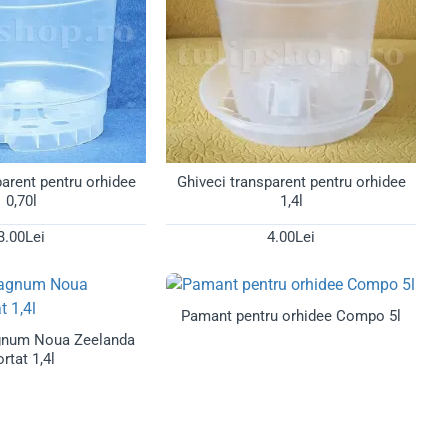
parent pentru orhidee
Ghiveci transparent pentru orhidee
0,70l
1,4l
3.00Lei
4.00Lei
Pamant pentru orhidee Compo 5l
gnum Noua Zeelanda
rtat 1,4l