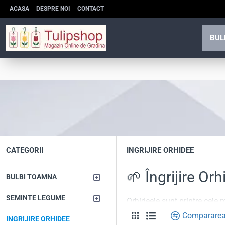
ACASA
DESPRE NOI
CONTACT
BUL
CATEGORII
INGRIJIRE ORHIDEE
🌱 Îngrijire Or
BULBI TOAMNA
SEMINTE LEGUME
Orhideele sunt printre cele 
nevoie de o atenție deosebită
Compararea
INGRIJIRE ORHIDEE