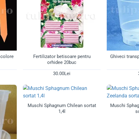
icolore
Fertilizator betisoare pentru
Ghiveci trans
orhidee 20buc
30.00Lei
Muschi Sphagnum Chilean sortat
Muschi Spha
1,4l
so