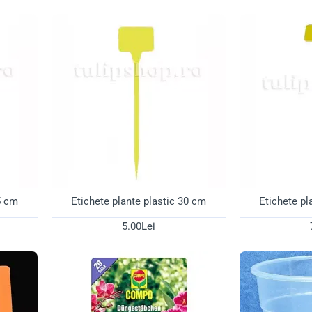
al pentru a răspunde nevoilor specifice ale acestor plante exotice
Premium și Fertilizare Datată 🍃
lor are nevoie de aerisire excelentă și drenaj rapid. În oferta noa
scoarță de pin sortată:
Asigură o structură aerisită și împiedică 
ilean și Noua Zeelandă):
Substrat natural ideal pentru retenția 
oluția practică și eficientă pentru o hrănire treptată, de lungă d
sparente și Tăvițe Potrivite 💧
te de apartament, rădăcinile orhideelor au nevoie de lumină pent
5 cm
Etichete plante plastic 30 cm
Etichete pl
in plastic (0,70 L, 1,4 L, 3,5 L):
Permit pătrunderea luminii la niv
5.00Lei
e a plantei.
trivite:
Protejează mobila și colectează apa în exces rămasă d
 gama noastră de îngrijire a orhideelor și oferă-le plantelor tale 