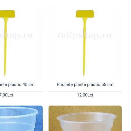
.
stră vei găsi:
putrezirea rădăcinilor.
optimă a umidității, folosit frecvent la refacerea rădăcinilor
urată, stimulând apariția noilor boboci.
ru fotosinteză:
ante plastic 40 cm
Etichete plante plastic 55 cm
elul rădăcinilor și îți oferă posibilitatea să monitorizezi
7.00Lei
12.00Lei
upă udare.
mediul perfect pentru a înflori din nou!