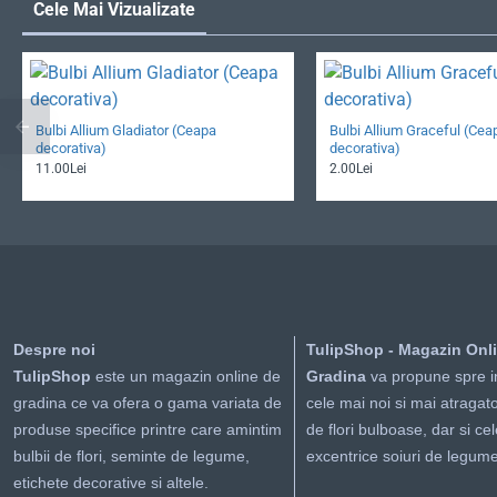
Cele Mai Vizualizate
Bulbi Allium Gladiator (Ceapa
Bulbi Allium Graceful (Cea
decorativa)
decorativa)
11.00Lei
2.00Lei
Despre noi
TulipShop - Magazin Onl
TulipShop
este un magazin online de
Gradina
va propune spre i
gradina ce va ofera o gama variata de
cele mai noi si mai atragato
produse specifice printre care amintim
de flori bulboase, dar si ce
bulbii de flori, seminte de legume,
excentrice soiuri de legume
etichete decorative si altele.