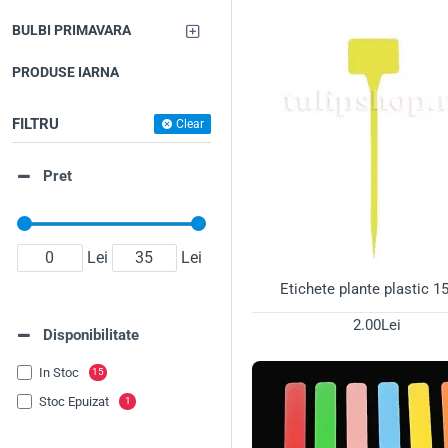
înaltă calitate, create speci
BULBI PRIMAVARA
🪴 Substraturi 
PRODUSE IARNA
Sistemul radicular al orhidee
FILTRU
Pământ specializat și 
Clear
Mușchi Sphagnum (Ch
sau la terarii.
Pret
Fertilizant bețișoare:
S
✨ Ghivece Tran
Lei
Lei
Spre deosebire de alte plan
Etichete plante plastic 1
Ghivece transparente d
2.00Lei
Disponibilitate
ușor starea de hidratar
Tăvițe transparente po
In Stoc
15
Stoc Epuizat
Alege produsele potrivite din
1