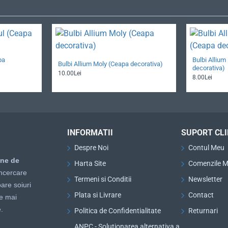
pa
Bulbi Alliu
Bulbi Allium Moly (Ceapa decorativa)
decorativa)
10.00Lei
8.00Lei
INFORMATII
SUPORT CLI
Despre Noi
Contul Meu
ine de
Harta Site
Comenzile M
ncercare
Termeni si Conditii
Newsletter
are soiuri
Plata si Livrare
Contact
le mai
.
Politica de Confidentialitate
Returnari
ANPC - Solutionarea alternativa a